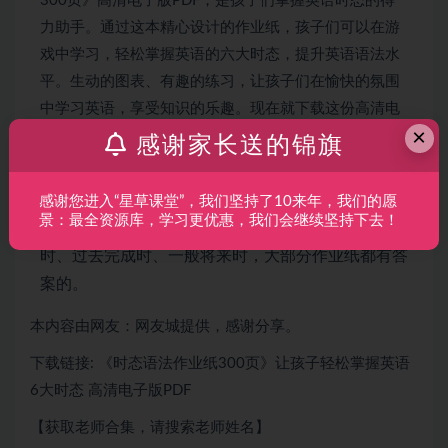
300页》高清电子版PDF，是孩子们掌握英语时态的得
力助手。通过这本精心设计的作业纸，孩子们可以在游
戏中学习，轻松掌握英语的六大时态，提升英语语法水
平。生动的图表、有趣的练习，让孩子们在愉快的氛围
中学习英语，享受知识的乐趣。现在就下载这份高清电
×
子版PDF，让孩子们的学习之旅更加顺畅吧！
感谢家长送的锦旗
整理了一套高颜值的时态作业纸，涵盖了6大时态：
感谢您进入“星草课堂”，我们坚持了10来年，我们的愿
景：最全资源库，学习更优惠，我们会继续坚持下去！
一般现在时、现在进行时、现在完成时、一般过去
时、过去完成时、一般将来时，大部分作业纸都有答
案的。
本内容由网友：网友城提供，感谢分享。
下载链接: 《时态语法作业纸300页》让孩子轻松掌握英语
6大时态 高清电子版PDF
【获取老师合集，请搜索老师姓名】