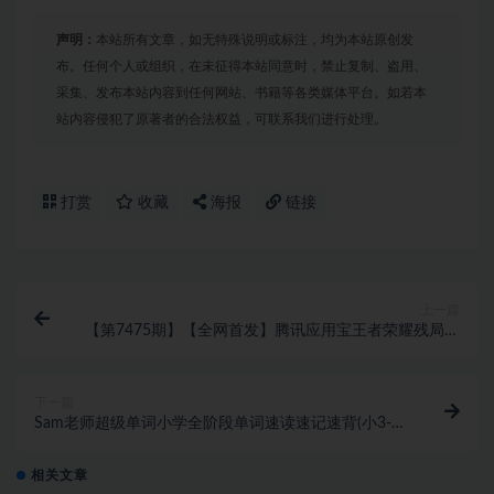
声明：
本站所有文章，如无特殊说明或标注，均为本站原创发
布。任何个人或组织，在未征得本站同意时，禁止复制、盗用、
采集、发布本站内容到任何网站、书籍等各类媒体平台。如若本
站内容侵犯了原著者的合法权益，可联系我们进行处理。
打赏
收藏
海报
链接
上一篇
【第7475期】【全网首发】腾讯应用宝王者荣耀残局模
式拉新赛道，轻松日如1000+
下一篇
Sam老师超级单词小学全阶段单词速读速记速背(小3-6
年级)
相关文章