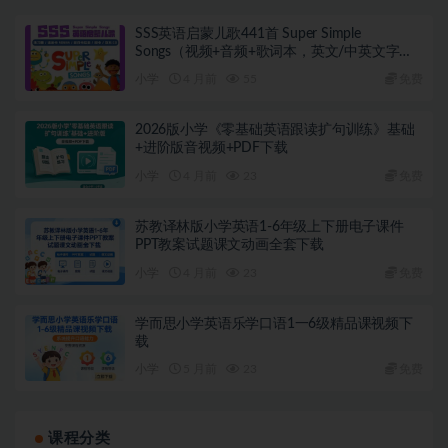
SSS英语启蒙儿歌441首 Super Simple
Songs（视频+音频+歌词本，英文/中英文字
幕）
小学
4 月前
55
免费
2026版小学《零基础英语跟读扩句训练》基础
+进阶版音视频+PDF下载
小学
4 月前
23
免费
苏教译林版小学英语1-6年级上下册电子课件
PPT教案试题课文动画全套下载
小学
4 月前
23
免费
学而思小学英语乐学口语1一6级精品课视频下
载
小学
5 月前
23
免费
课程分类