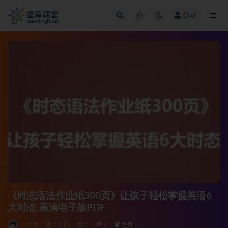
登录
全部
《时态语法作业纸300页》让孩子轻松掌握英语6
大时态 高清电子版PDF
小学
2 年前
0
2
免费