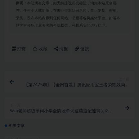
声明：
本站所有文章，如无特殊说明或标注，均为本站原创发
布。任何个人或组织，在未征得本站同意时，禁止复制、盗用、
采集、发布本站内容到任何网站、书籍等各类媒体平台。如若本
站内容侵犯了原著者的合法权益，可联系我们进行处理。
打赏
收藏
海报
链接
上一篇
【第7475期】【全网首发】腾讯应用宝王者荣耀残局模
式拉新赛道，轻松日如1000+
下一篇
Sam老师超级单词小学全阶段单词速读速记速背(小3-6
年级)
相关文章