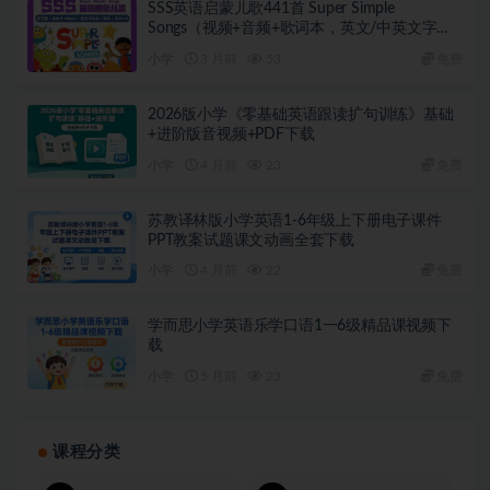
SSS英语启蒙儿歌441首 Super Simple
Songs（视频+音频+歌词本，英文/中英文字
幕）
小学
3 月前
53
免费
2026版小学《零基础英语跟读扩句训练》基础
+进阶版音视频+PDF下载
小学
4 月前
23
免费
苏教译林版小学英语1-6年级上下册电子课件
PPT教案试题课文动画全套下载
小学
4 月前
22
免费
学而思小学英语乐学口语1一6级精品课视频下
载
小学
5 月前
23
免费
课程分类