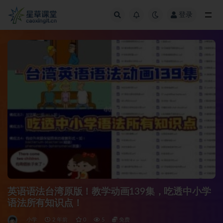
登录
全部
英语语法台湾原版！教学动画139集，吃透中小学
语法所有知识点！
小学
2 年前
0
5
免费