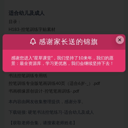
适合幼儿及成人
目录：
H183-控笔训练字贴素材
【控笔165页】【165页】【送视频教程】控笔训练
×
感谢家长送的锦旗
儿童正姿控笔练习字帖
控笔练习
感谢您进入“星草课堂”，我们坚持了10来年，我们的愿
控笔训练
景：最全资源库，学习更优惠，我们会继续坚持下去！
控笔训练字帖纸小学生儿童
书法控笔训练专用纸
控笔训练专业版笔画训练40页（适合6岁-_）.pdf
书画棋缘原创设计-控笔笔画训练-.pdf
本内容由网友收集整理提供，感谢分享。
下载链接: 硬笔书法控笔练习-适合幼儿及成人
【获取老师合集，请搜索老师姓名】