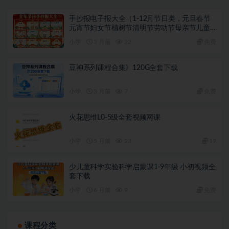
手抄报电子报大全（1-12月节日类，元旦春节
元宵节妇女节植树节清明节劳动节母亲节儿童
节端午节父亲节党的生日教师节中秋节国庆节
小学
3 月前
22
免费
重阳节圣诞节新年手抄报）
豆神系列课程合集》120G全套下载
小学
3 月前
7
免费
火花思维L0-5级全套视频网课
小学
5 月前
23
19
少儿童科学实验科学启蒙课1-9年级 小初视频全
套下载
小学
6 月前
9
免费
课程分类