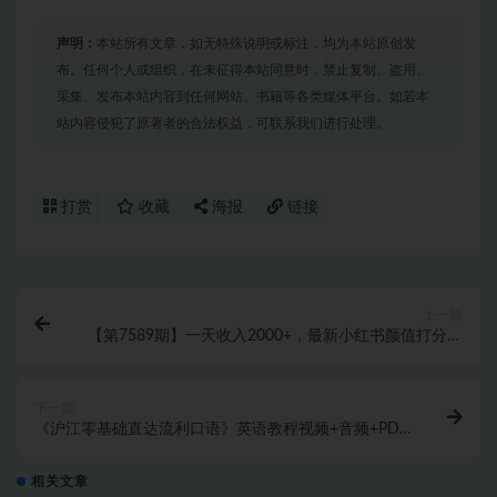
声明：
本站所有文章，如无特殊说明或标注，均为本站原创发
布。任何个人或组织，在未征得本站同意时，禁止复制、盗用、
采集、发布本站内容到任何网站、书籍等各类媒体平台。如若本
站内容侵犯了原著者的合法权益，可联系我们进行处理。
打赏
收藏
海报
链接
上一篇
【第7589期】一天收入2000+，最新小红书颜值打分项
目，吸引小姐姐，刷爆后端收益
下一篇
《沪江零基础直达流利口语》英语教程视频+音频+PDF
全30课
相关文章