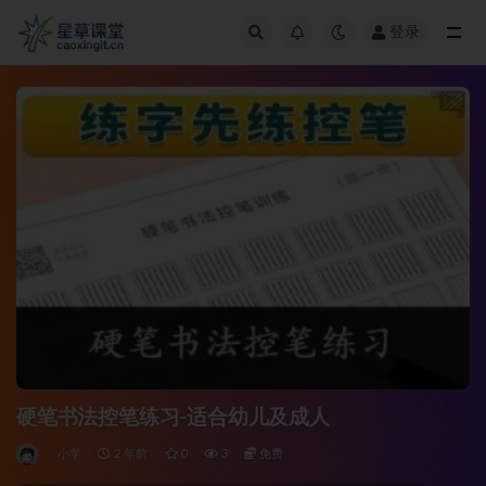
登录
全部
硬笔书法控笔练习-适合幼儿及成人
小学
2 年前
0
3
免费