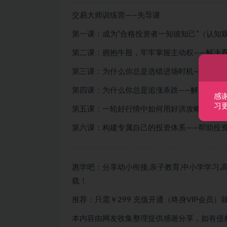
交易大师训练营——先导课
第一课：成为“合格投资者一知彼知己”（认知
第二课：拥抱牛股，牢牢掌握主动权——解决
第三课：为什么你总是选错进场时机——解决
第四课：为什么你总是追涨杀跌——解决操作
感
习
第五课：一轮好行情中如何用好洪攻略？——
第六课：构建专属自己的投资体系——帮助投
惠学吧：分享幼小衔接,亲子教育,中小学学习,高
载！
推荐：只需￥299
充值开通（终身VIP会员）
本内容由网友收集整理提供感谢分享，如有侵