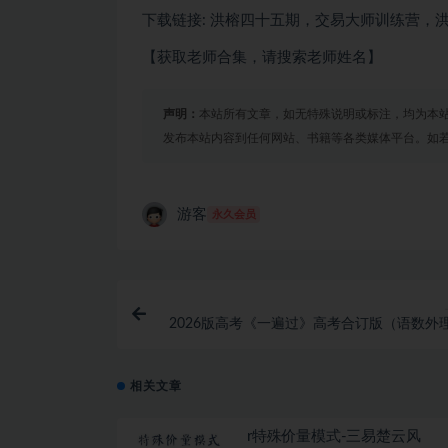
下载链接: 洪榕四十五期，交易大师训练营，
【获取老师合集，请搜索老师姓名】
声明：
本站所有文章，如无特殊说明或标注，均为本
发布本站内容到任何网站、书籍等各类媒体平台。如
游客
永久会员
2026版高考《一遍过》高考合订版（语数外
理科全套）
相关文章
r特殊价量模式-三易楚云风