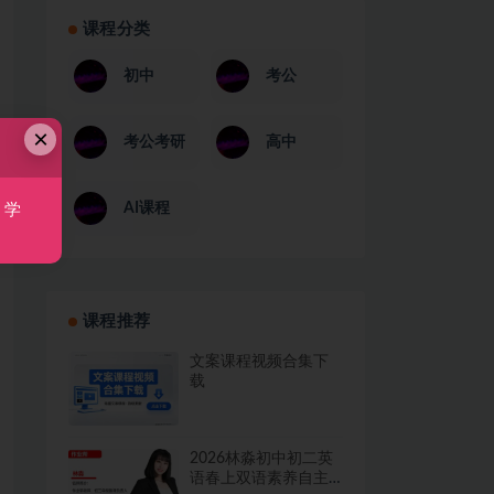
课程分类
初中
考公
×
考公考研
高中
AI课程
，学
课程推荐
文案课程视频合集下
载
2026林淼初中初二英
语春上双语素养自主