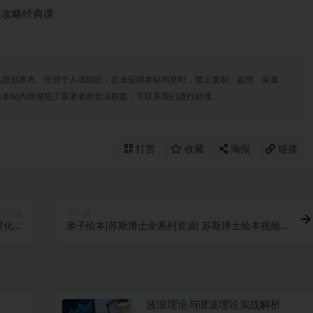
洪攻略经典课
站原创发布。任何个人或组织，在未征得本站同意时，禁止复制、盗用、采集、
若本站内容侵犯了原著者的合法权益，可联系我们进行处理。
打赏
收藏
海报
链接
上一篇
下一篇
理化生
亲子绘本|苏斯博士全系列资源| 苏斯博士绘本视频
PDF
及动画片
波浪理论与谐波理论实战解析