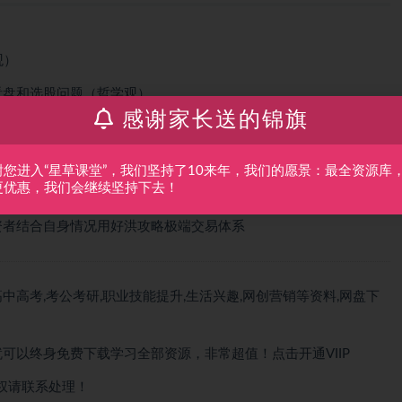
观）
看盘和选股问题（哲学观）
感谢家长送的锦旗
择时问题（时空观）
、仓位的问题
谢您进入“星草课堂”，我们坚持了10来年，我们的愿景：最全资源库
更优惠，我们会继续坚持下去！
帮助投资者综合应用洪攻略
资者结合自身情况用好洪攻略极端交易体系
中高考,考公考研,职业技能提升,生活兴趣,网创营销等资料,网盘下
就可以
终身免费下载
学习全部资源，非常超值！点击开通VIIP
权请联系处理！