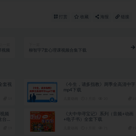
打赏
收藏
海报
链接
上一篇
下一篇
课视频
柳智宇7套心理课视频合集下载
全套视
《今生，请多指教》两季全高清中字
mp4下载
19
儿童动画
3 月前
20
1
音视频
《大中华寻宝记》系列（音频+动画
含台词
+电子书）全套下载
19
儿童动画
3 月前
71
1