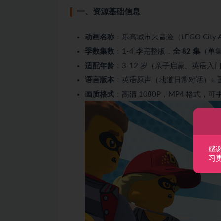
一、资源基础信息
动画名称
：乐高城市大冒险（LEGO City Ad
季数集数
：1-4 季完整版，
全 82 集
（单集
适配年龄
：3-12 岁（亲子启蒙、英语入
语言版本
：英语原声（地道日常对话）+ 国
画质格式
：高清 1080P，MP4 格式，可手
感
习