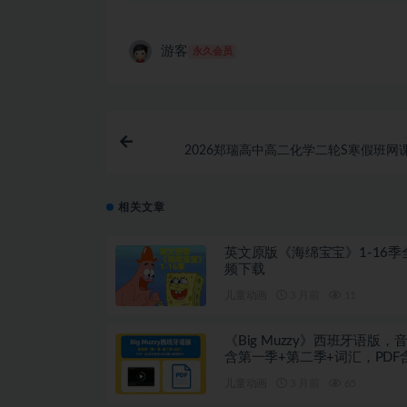
游客
永久会员
2026郑瑞高中高二化学二轮S寒假班网
相关文章
英文原版《海绵宝宝》1-16季
频下载
儿童动画
3 月前
11
《Big Muzzy》西班牙语版，
含第一季+第二季+词汇，PDF
本教材+练习册+单词图卡
儿童动画
3 月前
65