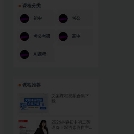
课程分类
初中
考公
考公考研
高中
AI课程
课程推荐
文案课程视频合集下
载
2026林淼初中初二英
语春上双语素养自主
学习·TY·A+二期网课