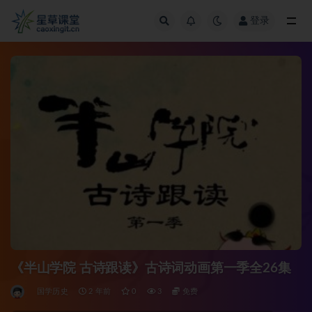
登录
全部
《半山学院 古诗跟读》古诗词动画第一季全26集
国学历史
2 年前
0
3
免费