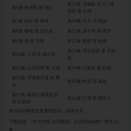
第19集 渭城曲 送元二使
第6集 秋浦歌 唐 李白
安西 唐 王维
第7集 悯农 唐 李绅
第20集 示儿 宋 陆游
第8集 春晓 唐 孟浩然
第21集 游子吟 唐 孟郊
第9集 画 唐 王维
第22集 春望 唐 杜甫
第23集 登乐游原 唐 李商
第10集 小池 宋 杨万里
隐
第11集 山居秋暝 唐 王维
第24集 江南春 唐 杜牧
第12集 寻隐者不遇 唐 贾
第25集 村居 清 高鼎
岛
第13集 赋得古原草送别
第26集 江雪 唐 柳宗元
唐 白居易
本内容由网友收集整理提供，感谢分享。
下载链接: 《半山学院 古诗跟读》古诗词动画第一季全26
集