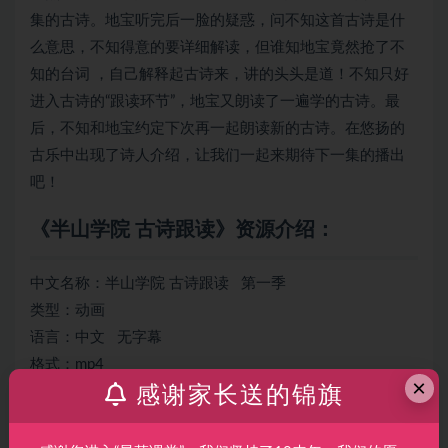
集的古诗。地宝听完后一脸的疑惑，问不知这首古诗是什
么意思，不知得意的要详细解读，但谁知地宝竟然抢了不
知的台词 ，自己解释起古诗来，讲的头头是道！不知只好
进入古诗的“跟读环节”，地宝又朗读了一遍学的古诗。最
后，不知和地宝约定下次再一起朗读新的古诗。在悠扬的
古乐中出现了诗人介绍，让我们一起来期待下一集的播出
吧！
《半山学院 古诗跟读》资源介绍：
中文名称：半山学院 古诗跟读 第一季
类型：动画
语言：中文 无字幕
格式：mp4
×
集数：26集
感谢家长送的锦旗
每集时长：5-6分钟左右
分辨率：1920×1080