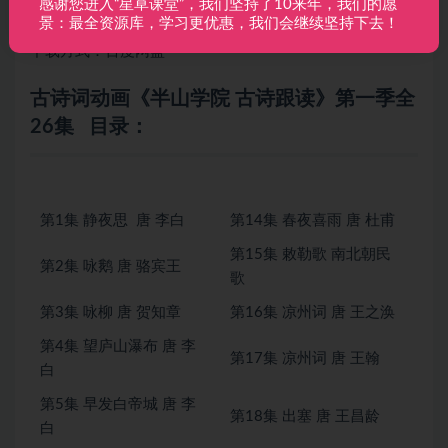
感谢您进入“星草课堂”，我们坚持了10来年，我们的愿
景：最全资源库，学习更优惠，我们会继续坚持下去！
适合年龄：3-7岁
下载方式：百度网盘
古诗词动画《半山学院 古诗跟读》第一季全
26集 目录：
第1集 静夜思 唐 李白
第14集 春夜喜雨 唐 杜甫
第15集 敕勒歌 南北朝民
第2集 咏鹅 唐 骆宾王
歌
第3集 咏柳 唐 贺知章
第16集 凉州词 唐 王之涣
第4集 望庐山瀑布 唐 李
第17集 凉州词 唐 王翰
白
第5集 早发白帝城 唐 李
第18集 出塞 唐 王昌龄
白