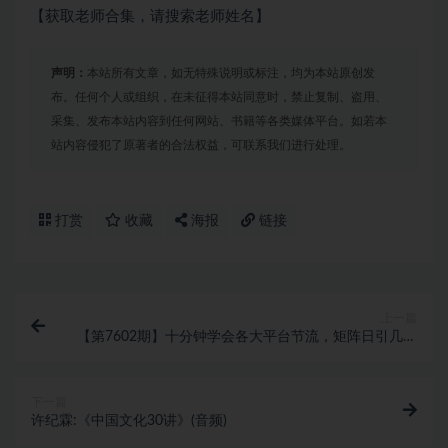
【获取老师合集，请搜索老师姓名】
声明：
本站所有文章，如无特殊说明或标注，均为本站原创发
布。任何个人或组织，在未征得本站同意时，禁止复制、盗用、
采集、发布本站内容到任何网站、书籍等各类媒体平台。如若本
站内容侵犯了原著者的合法权益，可联系我们进行处理。
打赏
收藏
海报
链接
上一篇
【第7602期】十分钟学会各大平台节流，矩阵日引几百
创业粉（像素级教程）
下一篇
许纪霖:《中国文化30讲》(音频)