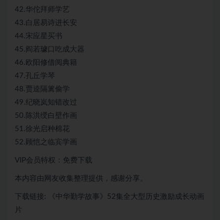
42.华佗拜师学艺
43.白居易诗进长安
44.宋应星买书
45.阎若璩口吃成大器
46.欧阳修借阅典籍
47.孔丘学琴
48.贾逵隔篱偷学
49.纪晓岚知错改过
50.陈洪绶白壁作画
51.徐光启种棉花
52.顾恺之临宾学画
VIP会员特权：免费下载
本内容由网友收集整理提供，感谢分享。
下载链接: 《中华勤学故事》52集全大型历史激励成长动画
片