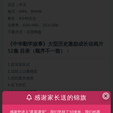
语言：中文
格式：MP4、RMVB
集长：8分钟左右
分辨率：636×480、353×288
下载方式：百度网盘
《中华勤学故事》大型历史激励成长动画片
52集 目录（顺序不一致）：
1.苏东坡应试
2.沈括上山看桃花
3.历归真学画虎
4.岳飞学艺
5.少年包拯学断案
×
感谢家长送的锦旗
6.陈平忍辱苦读书
7.匡衡凿壁偷光
感谢您进入“星草课堂”，我们坚持了10来年，我们的愿
8.李白铁杵磨成针