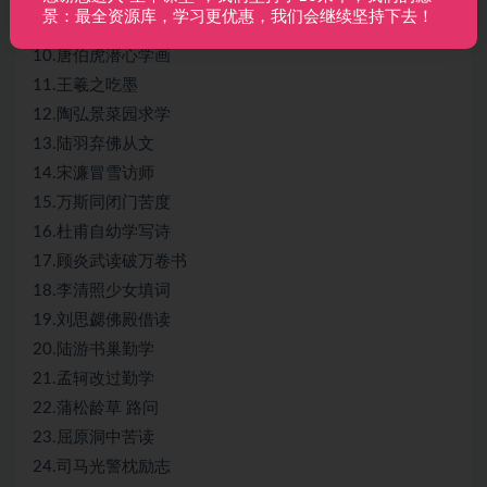
景：最全资源库，学习更优惠，我们会继续坚持下去！
9.皇莆谧浪子回头
10.唐伯虎潜心学画
11.王羲之吃墨
12.陶弘景菜园求学
13.陆羽弃佛从文
14.宋濂冒雪访师
15.万斯同闭门苦度
16.杜甫自幼学写诗
17.顾炎武读破万卷书
18.李清照少女填词
19.刘思勰佛殿借读
20.陆游书巢勤学
21.孟轲改过勤学
22.蒲松龄草 路问
23.屈原洞中苦读
24.司马光警枕励志