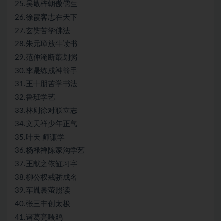
25.吴敬梓朝傲儒生
26.徐霞客志在天下
27.玄奘苦学佛法
28.朱元璋放牛读书
29.范仲淹断蕺划粥
30.李晟练成神箭手
31.王十朋苦学书法
32.鲁班学艺
33.林则徐对联立志
34.文天祥少年正气
35.叶天 师谦学
36.杨禄禅陈家沟学艺
37.王献之依缸习字
38.柳公权戒骄成名
39.车胤囊萤照读
40.张三丰创太极
41.诸葛亮喂鸡