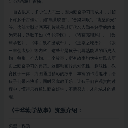
1《动画城》首播。
自古以来，多少仁人志士，因为勤奋学习而成才，并留
下许多千古佳话，如“囊萤映雪”、“悬梁刺股”、“凿壁偷光”
等。这部大型动画系列片就是以历代名人勤奋好学的故事
为素材，选取了如《华佗学医》、《诸葛亮喂鸡》、《鲁
班学艺》、《李白铁杵磨成针》、《王羲之吃墨》、《张
三丰创太极》等内容。这些都是孩子们耳熟能详的历史人
物，每集一个人物、一个故事，所有故事均为中华民族历
史上勤奋学习的典范。这部动画片集知识性、趣味性、教
育性于一体，力图通过精彩的故事，丰富的卡通趣味，给
孩子们带来快乐，同时又寓教于乐，让孩子们在观赏的过
程中，懂得只有通过勤奋好学，不断努力，才能成才的道
理。
《中华勤学故事》资源介绍：
类型：视频