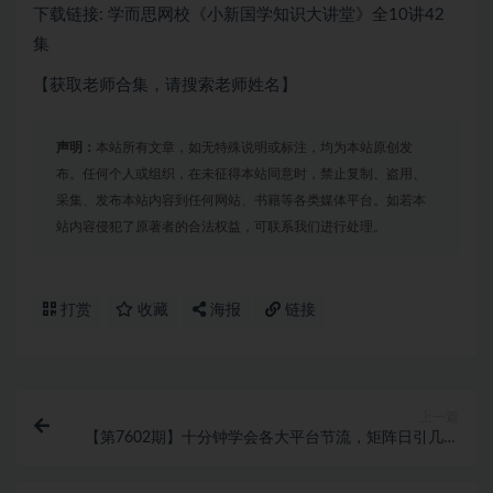
下载链接: 学而思网校《小新国学知识大讲堂》全10讲42
集
【获取老师合集，请搜索老师姓名】
声明：
本站所有文章，如无特殊说明或标注，均为本站原创发
布。任何个人或组织，在未征得本站同意时，禁止复制、盗用、
采集、发布本站内容到任何网站、书籍等各类媒体平台。如若本
站内容侵犯了原著者的合法权益，可联系我们进行处理。
打赏
收藏
海报
链接
上一篇
【第7602期】十分钟学会各大平台节流，矩阵日引几百
创业粉（像素级教程）