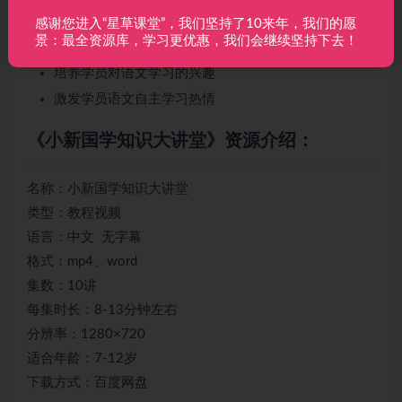
注重知识性，强调故事性
感谢您进入“星草课堂”，我们坚持了10来年，我们的愿
景：最全资源库，学习更优惠，我们会继续坚持下去！
提升学员的文言文阅读能力
培养学员对语文学习的兴趣
激发学员语文自主学习热情
《小新国学知识大讲堂》资源介绍：
名称：小新国学知识大讲堂
类型：教程视频
语言：中文 无字幕
格式：mp4、word
集数：10讲
每集时长：8-13分钟左右
分辨率：1280×720
适合年龄：7-12岁
下载方式：百度网盘