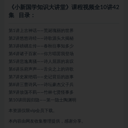
《小新国学知识大讲堂》课程视频全10讲42
集 目录：
第1讲上古神话——荒诞瑰丽的世界
第2讲悠悠诗经——诗歌源头大揭秘
第3讲磅礴左传——春秋往事知多少
第4讲诸子百家——你方唱罢我登场
第5讲悲逸离骚——诗人屈原的哀叹
第6讲乐府声声——舌尖之上的诗歌
第7讲史家绝唱——史记背后的故事
第8讲三曹诗风——诗坛豪杰父子兵
第9讲放荡不羁——竹林七贤怪事多
第10讲田园归隐——第一隐士陶渊明
本资源仅限vip会员下载。
本内容由网友收集整理提供，感谢分享。