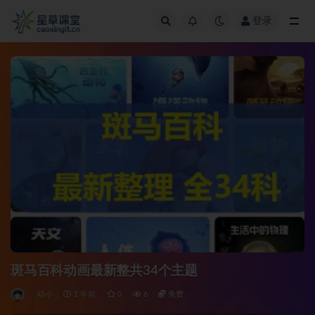
登录
全部
斑马百科动画最新整共34个主题
幼小
1 年前
0
6
免费