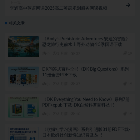
下一篇
李辉高中英语网课2025高二英语规划服务网课视频
相关文章
《Andy’s Prehistoric Adventures 安迪的冒险》
恐龙旅行史前水上野外动物全5季国语下载
幼小
3 月前
37
19
DK问答式百科全书《DK Big Questions》系列
11册全套PDF下载
幼小
3 月前
37
19
《DK Everything You Need to Know》系列7册
PDF+epub 下载-DK自然科普百科丛书
幼小
3 月前
10
19
《欧姆社学习漫画》系列引进版31册PDF下载-
日本欧姆社创新性知识普及丛书