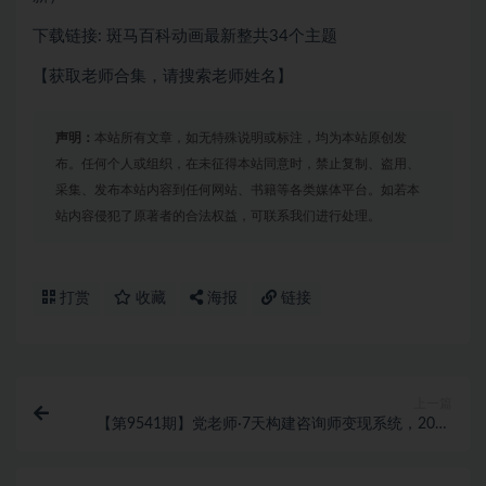
下载链接: 斑马百科动画最新整共34个主题
【获取老师合集，请搜索老师姓名】
声明：
本站所有文章，如无特殊说明或标注，均为本站原创发
布。任何个人或组织，在未征得本站同意时，禁止复制、盗用、
采集、发布本站内容到任何网站、书籍等各类媒体平台。如若本
站内容侵犯了原著者的合法权益，可联系我们进行处理。
打赏
收藏
海报
链接
上一篇
【第9541期】党老师·7天构建咨询师变现系统，2025
咨询师IP变现计划训练营