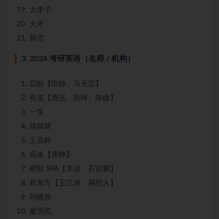
大李子
大牙
韩雪
3. 2026 考研英语（名师 / 机构）
启航【田静、马天艺】
有道【唐迟、刘琦、陈曲】
一笑
颉斌斌
王晶婷
高途【唐静】
橙啦 SPA【李达、石雷鹏】
新东方【王江涛、易熙人】
刘晓燕
屠浩民