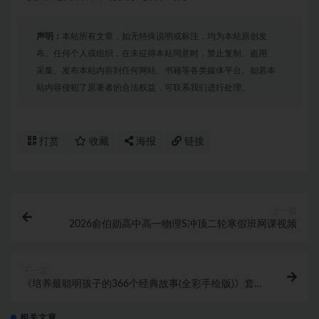
声明：
本站所有文章，如无特殊说明或标注，均为本站原创发
布。任何个人或组织，在未征得本站同意时，禁止复制、盗用、
采集、发布本站内容到任何网站、书籍等各类媒体平台。如若本
站内容侵犯了原著者的合法权益，可联系我们进行处理。
打赏
收藏
海报
链接
上一篇
2026俞伯勋高中高一物理S冲顶二轮寒假班网课视频
下一篇
《培养最聪明孩子的366个经典故事(全彩手绘版)》套装
共4册PDF下载
相关文章