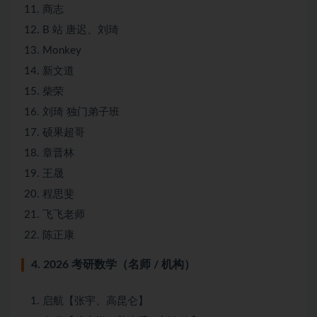
商志
B 站 唐迟、刘琦
Monkey
新文道
柴荣
刘琦 独门弟子班
硕果超哥
章晋林
王晟
程思斐
飞飞老师
陈正康
4. 2026 考研数学（名师 / 机构）
启航【张宇、高昆仑】