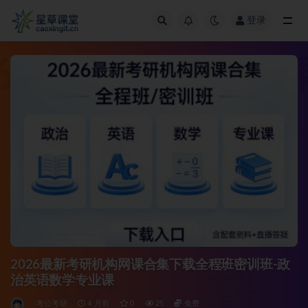
登录
全部
2026最新考研机构网课合集下载全程班密训班-政
治英语数学专业课
考公考研
4 月前
0
25
免费