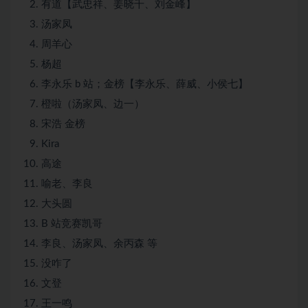
有道【武忠祥、姜晓千、刘金峰】
汤家凤
周羊心
杨超
李永乐 b 站；金榜【李永乐、薛威、小侯七】
橙啦（汤家凤、边一）
宋浩 金榜
Kira
高途
喻老、李良
大头圆
B 站竞赛凯哥
李良、汤家凤、余丙森 等
没咋了
文登
王一鸣