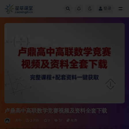
登录
全部
卢鼎高中高联数学竞赛视频及资料全套下载
高中
3 月前
0
37
免费