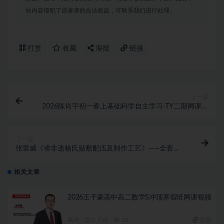
站内容侵犯了原著者的合法权益，可联系我们进行处理。
打赏
收藏
海报
链接
上一篇
2026陈肖宇初一春上基础科学自主学习·TY二期网课视
频
下一篇
张雷威《省非遗杨氏贴敷配伍及制作工艺》——全套视
频下载
相关文章
2026王子豪高中高二数学S冲顶寒假班网课视频
高中
3 月前
28
免费