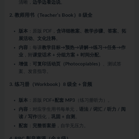
清晰，
边学边看边说
。
2. 教师用书（Teacher’s Book）8 级全
版本
：原版 PDF，
含详细教案、教学步骤、答案、拓
展活动、文化注释
。
内容
：每课
教学目标→预热→讲解→练习→任务→作
业
，附
课堂话术 + 分组方案 + 时间分配
。
增值
：
可复印活动页（Photocopiables）
、测试答
案、发音指导。
3. 练习册（Workbook）8 级全 + 音频
版本
：原版 PDF+
配套 MP3
（练习册听力）。
内容
：对应学生用书每单元，
语法 / 词汇 / 听力 / 阅
读 / 写作
强化，
巩固 + 自测
。
配套
：
完整答案册
，自学无压力。
4. BBC 影音资源（全 8 级）