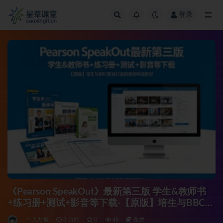
登录
全部
《Pearson SpeakOut》最新第三版 学生&教师书
+练习册+测试+影音等下载-【原版】培生与BBC联
合打造的英语听说教材
个人发展
3 月前
0
48
免费