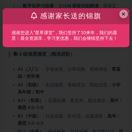
✅
数字化学习拉满
：支持
AI 语音识别跟读
、录音互
×
评、虚拟班级、离线 App，
线上线下混合学习
。
感谢家长送的锦旗
✅
应试 + 实用双覆盖
：对标
雅思 / 托福 / 剑桥五级 /
培生国际证书
，同时覆盖
商务、旅行、社交、学术
高
感谢您进入“星草课堂”，我们坚持了10来年，我们的愿
频场景。
景：最全资源库，学习更优惠，我们会继续坚持下去！
📚 8 级难度梯度（精准进阶）
A1（入门）
：字母发音、日常问候、简单对话；
零基
础 / 初学者
A2（初级）
：生活场景、基础语法、简短交流；
小学
高年级 / 初中
A2+（初高）
：话题拓展、复合句、观点表达；
高中 /
雅思 4.0–5.0
B1（中级）
：社会话题、长对话、短篇演讲；
高考 /
雅思 5.0–6.0
B1+（中高）
：辩论框架、职场沟通、批判性讨论；
四