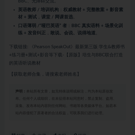
BBC、无障碍交流。
英语教师 / 培训机构
：
权威教材 + 完整教案 + 影音素
材 + 测试
，
课堂 / 网课首选
。
口语薄弱 /“哑巴英语” 者
：
BBC 真实语料 + 场景化训
练 + 发音纠正
，
敢说、会说、说得地道
。
下载链接: 《Pearson SpeakOut》最新第三版 学生&教师书
+练习册+测试+影音等下载-【原版】培生与BBC联合打造
的英语听说教材
【获取老师合集，请搜索老师姓名】
声明：
本站所有文章，如无特殊说明或标注，均为本站原创发
布。任何个人或组织，在未征得本站同意时，禁止复制、盗用、
采集、发布本站内容到任何网站、书籍等各类媒体平台。如若本
站内容侵犯了原著者的合法权益，可联系我们进行处理。