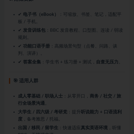
✔
电子书（eBook）
：可缩放、书签、笔记，适配平
板 / 手机。
✔
发音训练包
：BBC 发音教程、口型图、连读 / 弱读
规则。
✔
功能口语手册
：高频场景句型（点餐、问路、谈
判、演讲）。
✔
答案全集
：学生书 + 练习册 + 测试，
自查无压力
。
🎯 适用人群
成人零基础 / 职场人士
：从零开口，
商务 / 社交 / 旅
行全场景沟通
。
大学生 / 四六级 / 考研党
：提升
听说能力 + 口语流利
度
，备考雅思 / 托福。
出国 / 移民 / 留学生
：快速适应
真实英语环境
，听懂