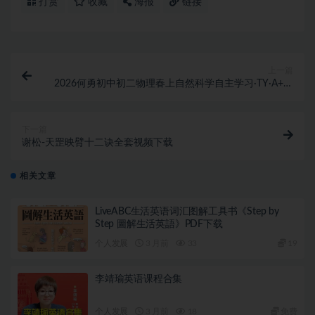
打赏
收藏
海报
链接
上一篇
2026何勇初中初二物理春上自然科学自主学习·TY·A+二
期网课视频
下一篇
谢松-天罡映臂十二诀全套视频下载
相关文章
LiveABC生活英语词汇图解工具书《Step by
Step 圖解生活英語》PDF下载
个人发展
3 月前
33
19
李靖瑜英语课程合集
个人发展
3 月前
18
免费