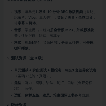
视频
：每单元
1 段 5–10 分钟 BBC 原版视频
（采访、
纪录片、Vlog、真人秀），
英音 / 美音 / 全球口音
，
带
字幕 + 脚本
。
音频
：学生用书 + 练习册
全音频 MP3
，
外教标准发
音
，适配跟读、听写、磨耳朵。
格式
：视频
MP4
、音频
MP3
，分单元打包，
可倍速、
循环播放
。
5. 测试资源（全 8 级）
单元测试 + 阶段测试 + 模拟考
：每级
3 套差异化试卷
（基础 / 进阶 / 真题）。
题型
：听力、阅读、语法、词汇、口语（含评分标
准）、写作。
适配
：
剑桥五级、雅思、培生国际证书
备考自测。
6. 附赠资源