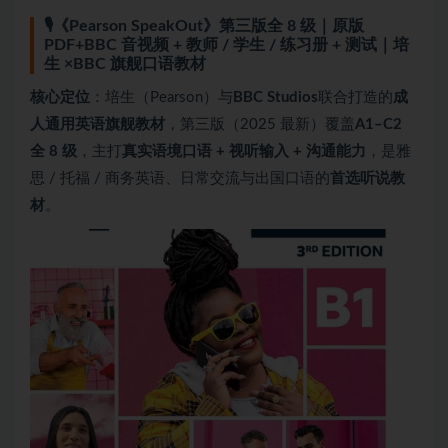
🎙️《Pearson SpeakOut》第三版全 8 级｜原版
PDF+BBC 音视频 + 教师 / 学生 / 练习册 + 测试｜培
生 ×BBC 旗舰口语教材
核心定位
：培生（Pearson）与
BBC Studios
联合打造的
成
人通用英语旗舰教材
，第三版（2025 最新）覆盖
A1–C2
全 8 级
，主打
真实语境口语 + 视听输入 + 沟通能力
，是雅
思 / 托福 / 商务英语、日常交流与出国口语的
首选听说教
材
。