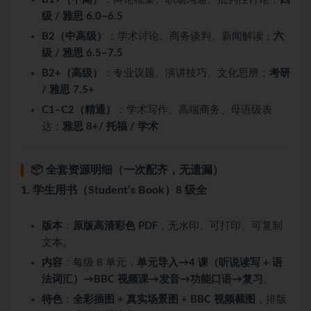
级 / 雅思 6.0–6.5
B2（中高级）
：学术讨论、商务谈判、新闻解读；
六
级 / 雅思 6.5–7.5
B2+（高级）
：专业议题、演讲技巧、文化思辨；
考研
/ 雅思 7.5+
C1–C2（精通）
：学术写作、高端商务、母语级表
达；
雅思 8+/ 托福 / 学术
📦 全套资源明细（一次配齐，无遗漏）
1. 学生用书（Student’s Book）8 级全
版本
：
原版高清彩色 PDF
，无水印、可打印、可复制
文本。
内容
：每级 8 单元，
单元导入→4 课（听说读写 + 语
法词汇）→BBC 视频课→发音→功能口语→复习
。
特色
：
全彩插图 + 真实场景图 + BBC 视频截图
，排版