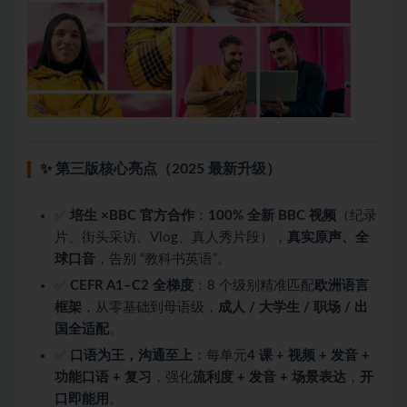
✨ 第三版核心亮点（2025 最新升级）
✅
培生 ×BBC 官方合作
：
100% 全新 BBC 视频
（纪录
片、街头采访、Vlog、真人秀片段），
真实原声、全
球口音
，告别 “教科书英语”。
✅
CEFR A1–C2 全梯度
：8 个级别精准匹配
欧洲语言
框架
，从零基础到母语级，
成人 / 大学生 / 职场 / 出
国全适配
。
✅
口语为王，沟通至上
：每单元
4 课 + 视频 + 发音 +
功能口语 + 复习
，强化
流利度 + 发音 + 场景表达
，
开
口即能用
。