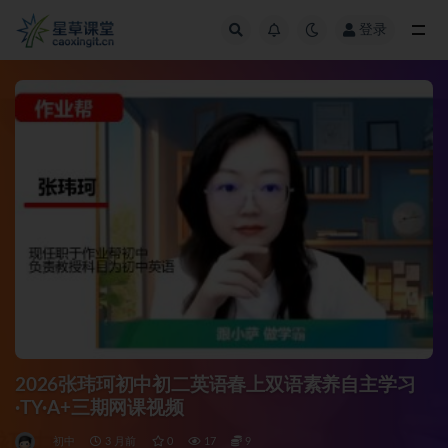
登录
全部
2026张玮珂初中初二英语春上双语素养自主学习
·TY·A+三期网课视频
初中
3 月前
0
17
9