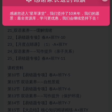
17_双语素养——核心知识专项3（含导学）
18_【易错题专项】春A+班TY-8
感谢您进入“星草课堂”，我们坚持了10来年，我们的愿
19_双语素养——医患关系
景：最全资源库，学习更优惠，我们会继续坚持下去！
20_【易错题专项】春A+班TY-9
21_双语素养——缓解情绪
22_【易错题专项】春A+班TY-10
23_【月度点睛课】（1）-A+班TY
24_双语素养——写作提升（亲子关系）
25_【易错题专项】春A+班TY-11
课程资料
第10节 【易错题专项】春A+班TY-5
第11节 双语素养——自然景观
第12节 【易错题专项】春A+班TY-6
第13节 双语素养——写作提升（保护环境）
第14节 【易错题专项】春A+班TY-7
第15节 【大总结】核心知识精讲精练-A+班TY