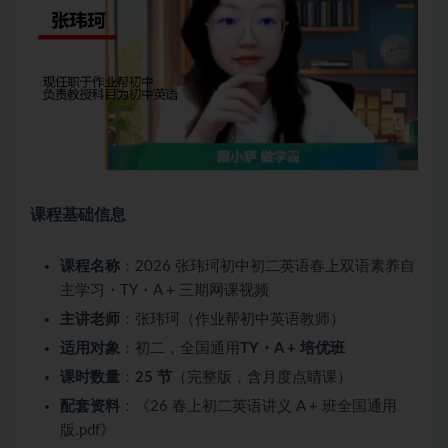
课程基础信息
课程名称
：2026 张玮珂初中初二英语春上双语素养自
主学习・TY・A + 三期网课视频
主讲老师
：张玮珂（作业帮
初中英语
教师）
适用对象
：初二，全国通用
TY・A + 培优班
课时数量
：
25 节
（完整版，含月度点睛课）
配套资料
：《26 春上初二英语讲义 A + 班全国通用
版.pdf》