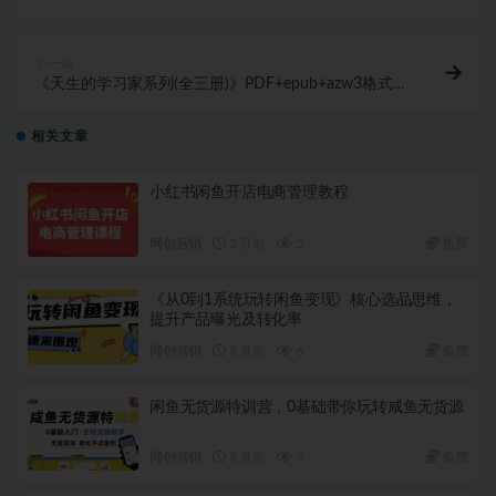
下一篇
《天生的学习家系列(全三册)》PDF+epub+azw3格式下
载
相关文章
小红书闲鱼开店电商管理教程
网创营销
3 月前
5
免费
《从0到1系统玩转闲鱼变现》核心选品思维，
提升产品曝光及转化率
网创营销
3 月前
6
免费
闲鱼无货源特训营，0基础带你玩转咸鱼无货源
网创营销
3 月前
7
免费