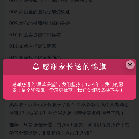
007.读懂买家心理，写出高转化率的文案
008.高质量的图片更加受欢迎
009.发布地是商品出单的关键
010.闲鱼卖贷如何打标签
011.如何选择优质商家
012.如何标准化发布商品
×
感谢家长送的锦旗
013.懂运营出单更稳定
014.利润款得布局技巧，快速提高店铺利润
感谢您进入“星草课堂”，我们坚持了10来年，我们的愿
景：最全资源库，学习更优惠，我们会继续坚持下去！
惠学吧：分享幼小衔接,亲子教育,中小学学习,高中高考,考公
考研,职业技能提升,生活兴趣,网创营销等资料,网盘下载！
推荐：只需
充值开通（终身VIP会员）就可以
终身免费下载
学习全部资源，非常超值！点击开通VIIP