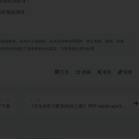
权请联系处理！
高价饰品项目
站原创发布。任何个人或组织，在未征得本站同意时，禁止复制、盗用、采集、
若本站内容侵犯了原著者的合法权益，可联系我们进行处理。
打赏
收藏
海报
链接
上一篇
下一篇
F下载
《天生的学习家系列(全三册)》PDF+epub+azw3格
式下载