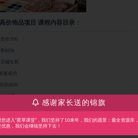
高价饰品项目 课程内容目录：
卖价200
率85%
定店铺生死
加速成功
实拍或AI
初始权重
感谢家长送的锦旗
托管破0利器
+1拖N
谢您进入“星草课堂”，我们坚持了10来年，我们的愿景：最全资源库
更优惠，我们会继续坚持下去！
雪球真实成交