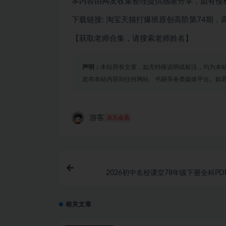
本内容由网友收集整理提供感谢分享，如有侵
下载链接: 淘宝天猫打爆班原创高阶第74期，
【获取老师合集，请搜索老师姓名】
声明：
本站所有文章，如无特殊说明或标注，均为本
发布本站内容到任何网站、书籍等各类媒体平台。如
游客
永久会员
2026初中名校课堂78年级下册全科PD
相关文章