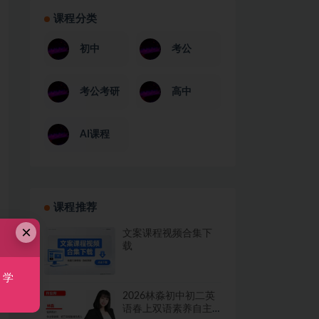
课程分类
初中
考公
考公考研
高中
AI课程
课程推荐
×
文案课程视频合集下
载
，学
2026林淼初中初二英
语春上双语素养自主