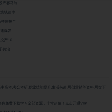
高投产赛马制
制烧钱速率
高整体投产
快速爆发
投产10
子共治
中高考,考公考研,职业技能提升,生活兴趣,网创营销等资料,网盘下
终身免费下载
学习全部资源，非常超值！点击开通VIIP