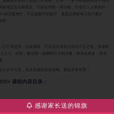
，蕴藏着丰富的引流技巧和策略，让每一个参与者都能在其中找到
何精准定位目标受众，巧妙运用搜一搜功能，打造引人入胜的内
0+的流量增长，不仅是数字的提升，更是品牌影响力的不断扩
旅吧！
，已不再适用。这套课程，可以完全弥补之前的不足之处。亲测有
月入过万。目前，微信搜一搜拥有巨大的流量，将来会更多，抢先
量。
给公众号引流，无论卖虚拟还是实物，都是非常有用！
00+ 课程内容目录：
感谢家长送的锦旗