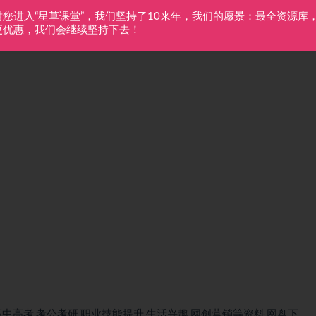
谢您进入“星草课堂”，我们坚持了10来年，我们的愿景：最全资源库
更优惠，我们会继续坚持下去！
中高考,考公考研,职业技能提升,生活兴趣,网创营销等资料,网盘下