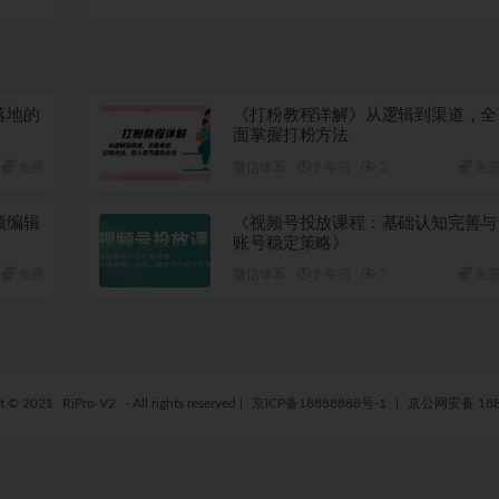
大困境
+高级)系统视频课程
落地的
《打粉教程详解》​从逻辑到渠道，全
面掌握打粉方法
免费
微信体系
2 年前
3
免
频编辑
《视频号投放课程：基础认知完善与
账号稳定策略》
免费
微信体系
2 年前
7
免
ht © 2021
RiPro-V2
- All rights reserved
|
京ICP备18888888号-1
|
京公网安备 188