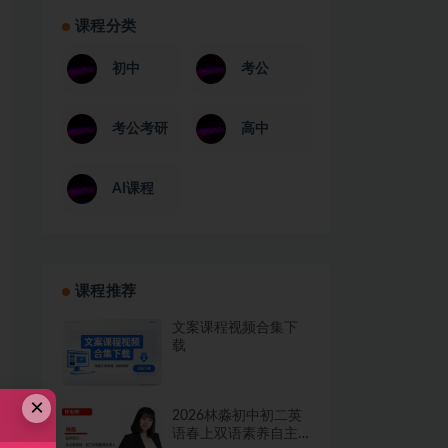
课程分类
初中
考公
考公考研
高中
AI课程
课程推荐
文案课程视频合集下
载
×
2026林淼初中初二英
语春上双语素养自主