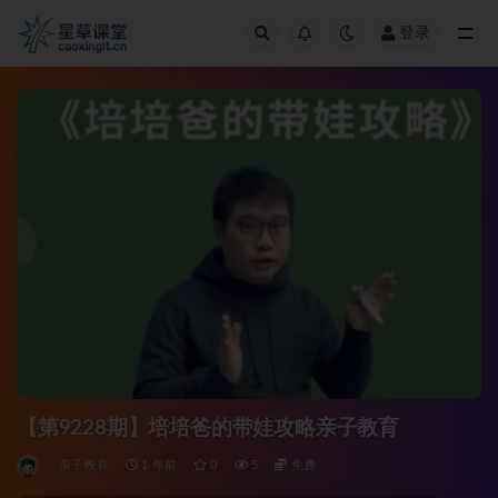
登录
全部
【第9228期】培培爸的带娃攻略亲子教育
亲子教育
1 年前
0
5
免费