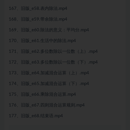
167、旧版_e58.表内除法.mp4
168、旧版_e59.带余除法.mp4
169、旧版_e60.除法的意义：平均分.mp4
170、旧版_e61.生活中的除法.mp4
171、旧版_e62.多位数除以一位数（上）.mp4
172、旧版_e63.多位数除以一位数（下）.mp4
173、旧版_e64.加减混合运算（上）.mp4
174、旧版_e65.加减混合运算（下）.mp4
175、旧版_e66.乘除混合运算.mp4
176、旧版_e67.四则混合运算规则.mp4
177、旧版_e68.结束语.mp4