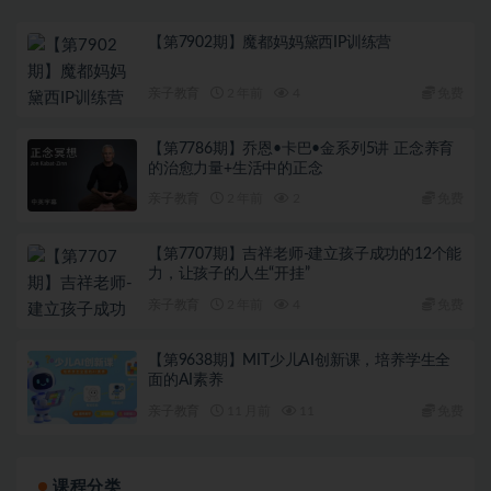
【第7902期】魔都妈妈黛西IP训练营
亲子教育
2 年前
4
免费
【第7786期】乔恩•卡巴•金系列5讲 正念养育
的治愈力量+生活中的正念
亲子教育
2 年前
2
免费
【第7707期】吉祥老师-建立孩子成功的12个能
力，让孩子的人生“开挂”
亲子教育
2 年前
4
免费
【第9638期】MIT少儿AI创新课，培养学生全
面的AI素养
亲子教育
11 月前
11
免费
课程分类