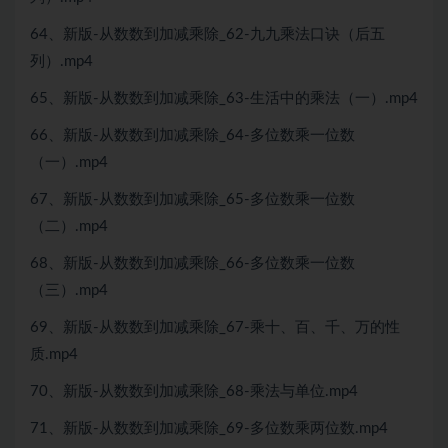
64、新版-从数数到加减乘除_62-九九乘法口诀（后五
列）.mp4
65、新版-从数数到加减乘除_63-生活中的乘法（一）.mp4
66、新版-从数数到加减乘除_64-多位数乘一位数
（一）.mp4
67、新版-从数数到加减乘除_65-多位数乘一位数
（二）.mp4
68、新版-从数数到加减乘除_66-多位数乘一位数
（三）.mp4
69、新版-从数数到加减乘除_67-乘十、百、千、万的性
质.mp4
70、新版-从数数到加减乘除_68-乘法与单位.mp4
71、新版-从数数到加减乘除_69-多位数乘两位数.mp4