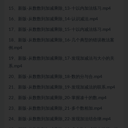
15、新版-从数数到加减乘除_13-十以内加法练习.mp4
16、新版-从数数到加减乘除_14-认识减法.mp4
17、新版-从数数到加减乘除_15-十以内减法练习.mp4
18、新版-从数数到加减乘除_16-几个典型的错误教法案
例.mp4
19、新版-从数数到加减乘除_17-发现加减法与大小的关
系.mp4
20、新版-从数数到加减乘除_18-数的分与合.mp4
21、新版-从数数到加减乘除_19-发现加减法的联系.mp4
22、新版-从数数到加减乘除_20-掌握凑十的数.mp4
23、新版-从数数到加减乘除_21-多个数相加.mp4
24、新版-从数数到加减乘除_22-发现加法结合律.mp4