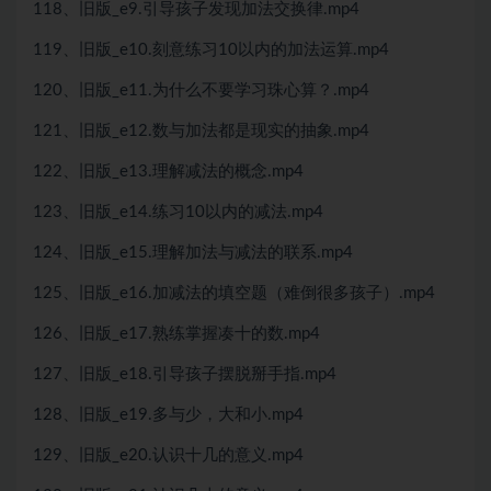
118、旧版_e9.引导孩子发现加法交换律.mp4
119、旧版_e10.刻意练习10以内的加法运算.mp4
120、旧版_e11.为什么不要学习珠心算？.mp4
121、旧版_e12.数与加法都是现实的抽象.mp4
122、旧版_e13.理解减法的概念.mp4
123、旧版_e14.练习10以内的减法.mp4
124、旧版_e15.理解加法与减法的联系.mp4
125、旧版_e16.加减法的填空题（难倒很多孩子）.mp4
126、旧版_e17.熟练掌握凑十的数.mp4
127、旧版_e18.引导孩子摆脱掰手指.mp4
128、旧版_e19.多与少，大和小.mp4
129、旧版_e20.认识十几的意义.mp4