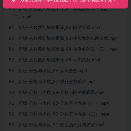
83、新版-从数数到加减乘除_81-多位数除以一位数
（二）.mp4
84、新版-从数数到加减乘除_82-除法竖式.mp4
85、新版-从数数到加减乘除_83-多位数除以两位数.mp4
86、新版-从数数到加减乘除_84-生活的除法（三）.mp4
87、新版-从数数到加减乘除_85-认识倍数.mp4
88、新版-分数与小数_86-认识分数.mp4
89、新版-分数与小数_87-理解分数单位.mp4
90、新版-分数与小数_88-分数与除法的联系.mp4
91、新版-分数与小数_89-分数基本性质（一）.mp4
92、新版-分数与小数_90-分数基本性质（二）.mp4
93、新版-分数与小数_91-除法的约分与扩分.mp4