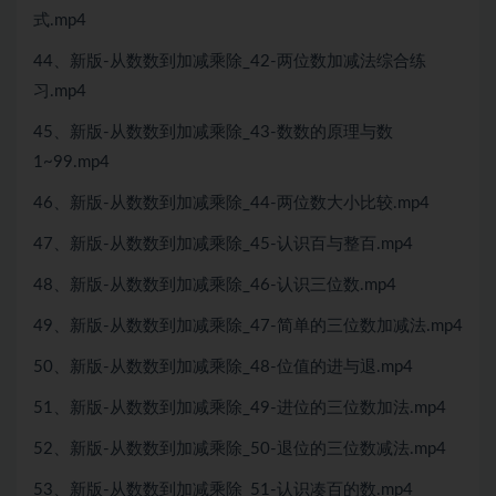
式.mp4
44、新版-从数数到加减乘除_42-两位数加减法综合练
习.mp4
45、新版-从数数到加减乘除_43-数数的原理与数
1~99.mp4
46、新版-从数数到加减乘除_44-两位数大小比较.mp4
47、新版-从数数到加减乘除_45-认识百与整百.mp4
48、新版-从数数到加减乘除_46-认识三位数.mp4
49、新版-从数数到加减乘除_47-简单的三位数加减法.mp4
50、新版-从数数到加减乘除_48-位值的进与退.mp4
51、新版-从数数到加减乘除_49-进位的三位数加法.mp4
52、新版-从数数到加减乘除_50-退位的三位数减法.mp4
53、新版-从数数到加减乘除_51-认识凑百的数.mp4