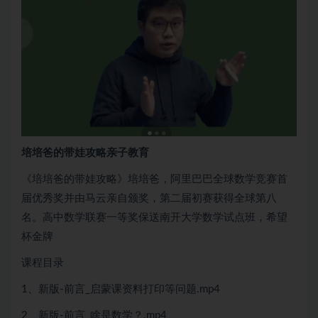
培培爸的带娃攻略亲子教育
《培培爸的带娃攻略》培培爸，阿里巴巴全球数学竞赛首
届优秀奖并由马云亲自颁奖，第二届初赛获得全球第八
名。高中数学联赛一等奖保送南开大学数学试点班，希望
杯金牌
课程目录
1、新版-前言_启蒙课资料打印等问题.mp4
2、新版-前言_啥是数学？.mp4