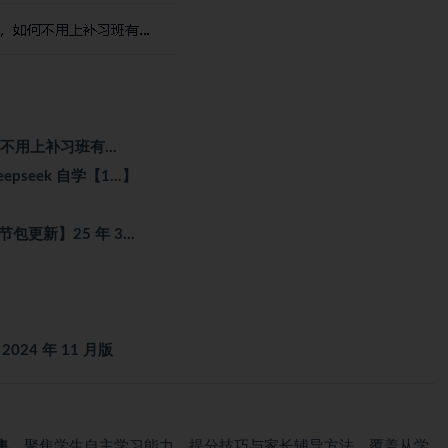
如何不用上补习班有…
epseek 自学【1…】
节包更新】25 年 3…
24 年 11 月版
集
，聚焦学生自主学习能力、提分技巧与家长辅导方法，覆盖从学