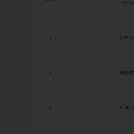
旧版（5
05
自学为王
06
爆破作文
02
AI 学