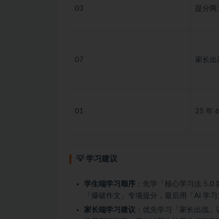
03
提分两
07
家长出战
01
25 年
💡 学习建议
学生端学习顺序
：先学「核心学习法 5.
「爆破作文」专项提分，最后用「AI 学
家长端学习建议
：优先学习「家长出战」