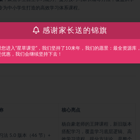
专为中小学生打造的高效学习体系课程。
新旧版本、专项作文课、自学能力课、AI 学习方法课、家长辅导课
感谢家长送的锦旗
刺提分都能覆盖。
落地” 的学习方法，从 AI 工具辅助自学、作文提分、自主学习能力
谢您进入“星草课堂”，我们坚持了10来年，我们的愿景：最全资源库
学不会、学不快、提分难” 的核心痛点。
更优惠，我们会继续坚持下去！
法、专项提分技巧，也适合家长学习如何科学辅导孩子学习，实现
称
核心亮点
杨自豪老师的王牌课程，新旧版本
搭配学习，覆盖学习底层逻辑、高
法 5.0 版本（46 节）+
效学习流程、提分方法论，是整个