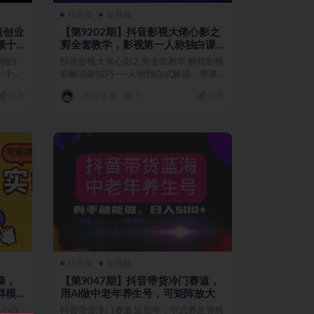
抖音类
短视频
流创业
【第9202期】抖音影视大佬心影之
频十
剪全套教学，影视第一人称独白课
程，26条作品涨粉24W
也明白
抖音影视大佬心影之剪全套教学 解锁影视
一个引
剧解说新技巧——人物独白式解说，带来
全新的观影体验! ...
免费
1 年前
7
免费
抖音类
短视频
操，
【第9047期】抖音带货冷门赛道，
群模
用AI做中老年养生号，可矩阵放大
合小白
抖音带货冷门赛道 近些年，中式养生突然