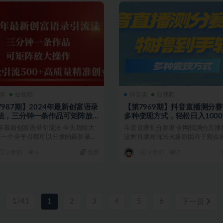
类
短视频
抖音类
短视频
7987期】2024年最新创富语录
【第7969期】抖音直播测分
法，三分钟一条作品可矩阵放
多种变现方式，轻松日入1000
作
4年最新创富语录引流法 今天我给大
斗音直播测分赛道 全网找满分直播
享一个全平台都可以分发的最新暴力
这种直播间玩法火爆原因在于观众
质量精准创...
互动，有很多家长喜...
2 年前
6
免费
2 年前
7
1/41
1
2
3
4
5
6
下一页