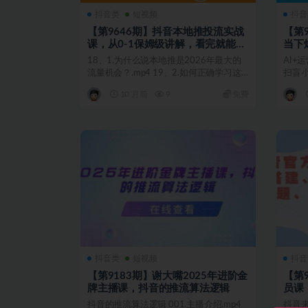
抖音类
短视频
抖音
【第9646期】抖音本地推投流实战
【第
课，从0-1保姆级讲解，看完就能操
当下
作
18、1.为什么说本地推是2026年最大的
AI+
流量机会？.mp4 19、2.如何正确学习这
扫盲小
门课程...
精...
10 月前
9
免费
抖音类
短视频
抖音
【第9183期】谢大嘴2025年进阶金
【第
牌主播课，抖音的推流算法逻辑
员课
流、
抖音的推流算法逻辑 001.主播介绍.mp4
抖音来