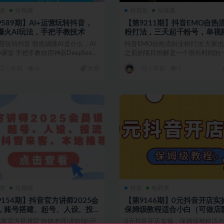
类
短视频
抖音类
短视频
9589期】AI+运营玩转抖音，
【第9211期】抖音EMO自热
爆火AI玩法，手把手教技术
粉打法，三天起千粉号，单视
万播放量
运营玩转抖音 彻底搞懂AI是什么，AI
抖音EMO自热流创业粉打法 大家
课堂 手把手教你用神器DeepSeek
之前的项目拆解是一个很长时间的
流方式了，很多人应...
1 年前
6
免费
1 年前
5
类
短视频
抖店
电商类
9154期】抖音官方讲师2025会
【第9146期】0元抖音开店实
，账号搭建、起号、人设、投
保姆级教程适合小白（可做店
选题、抖音来客、本地推等
式）
客官方助推官 静静老师(进阶版) 巨
0元抖音开店实操，保姆级教程适