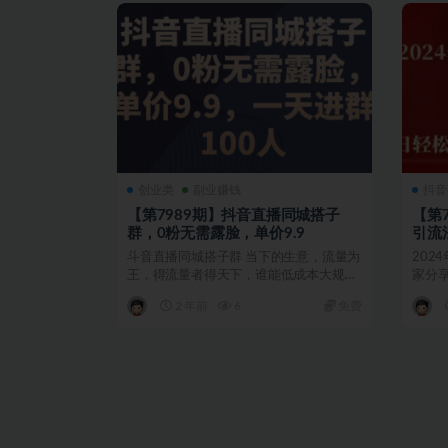
创业类
副业赚钱
抖音
【第7989期】抖音直播同城搭子
【第
群，0粉无需露脸，单价9.9
引流
大操
斗音直播同城搭子群 当下的生意，流量为
202
王，得流量者得天下，谁能低成本大规模
家分
获取流量，谁掌握了...
引流高
2 年前
6
免费