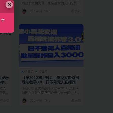
×
元抖音
崛起非常的火爆，越来越多的人开始关注
中医养生，这类视频...
免费
1 年前
5
免费
，学
抖音类
短视频
音娱乐
【第8012期】抖音小雪花卖课直播
(8月
玩法教学3.0，日不落无人直播间
播收入
斗音小雪花卖课直播玩法教学3.0 众所周
操落地
知现在斗音的活跃用户至少有十亿，这也
为我们搞副业提供...
免费
2 年前
5
免费