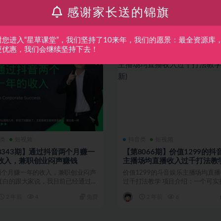
推 1.商业定位和产品上架
大家好！今天给大家带来的是《0
感谢家长送的锦旗
1)...
开店实操，保姆级教...
1 年前
10
免费
1 年前
5
谢您进入“星草课堂”，我们坚持了10来年，我们的愿景：最全资源库
更优惠，我们会继续坚持下去！
类
短视频
抖音类
短视频
8343期】通过抖音两个月赚一
【第8066期】价值1299的抖
收入，兼职创业闷声赚钱
主播场均直播收入过千打法教学
最新)
两个月赚一年的收入，兼职创业闷声
价值1299的斗音娱乐主播场均直
 直白的跟大家说，我目前已经通过这
过千打法教学 项目介绍：一个可实
，跑了几十台...
的斗音娱乐主播起...
2 年前
4
免费
2 年前
6