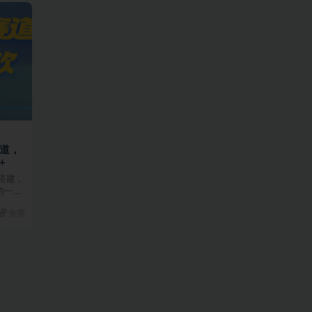
赛道，
+
搭建，
的一个
免费