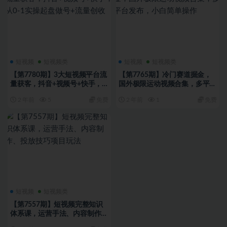
短视频
短视频类
短视频
短视频类
【第7780期】3大短视频平台流
【第7765期】冷门赛道掘金，
量获客，抖音+视频号+快手，
国外极限运动视频合集，多平台
从0-1实操起盘做号+流量创收
发布，小白简单操作
2 年前
5
免费
2 年前
1
免费
短视频
短视频类
【第7557期】短视频完整知识
体系课，运营手法、内容制作、
投放技巧项目玩法