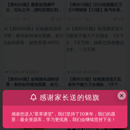
【第8264期】最新短视频平
【第8078期】2024短视频百万
台，巨头之作，想吃初期红利的
大V营销课【3.0版】账号体系
速度！
+内容体系+运营体系(24节)
2 年前
4
免费
2 年前
6
免费
短视频
短视频类
短视频
短视频类
【第8064期】短视频实战特训
【第8035期】短视频变现天花
营：教你如何做短视频，各行业
板快手磁力万合掘金，3天千
如何获客，如何变现 (60节)
粉，7天万粉，独家过原创搬运
×
2 年前
4
免费
2 年前
5
免费
技术，一刀不剪
感谢家长送的锦旗
感谢您进入“星草课堂”，我们坚持了10来年，我们的愿
景：最全资源库，学习更优惠，我们会继续坚持下去！