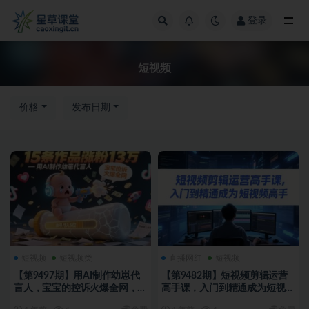
登录
全部
短视频
价格
发布日期
短视频
短视频类
直播网红
短视频
【第9497期】用AI制作幼崽代
【第9482期】短视频剪辑运营
言人，宝宝的控诉火爆全网，
高手课，入门到精通成为短视频
15条作品涨粉13W
高手