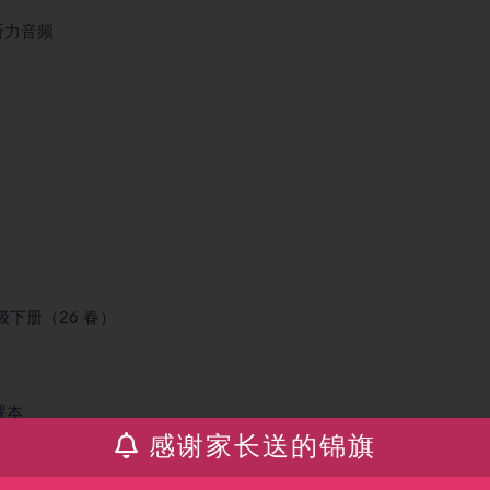
 听力音频
级下册（26 春）
课本
感谢家长送的锦旗