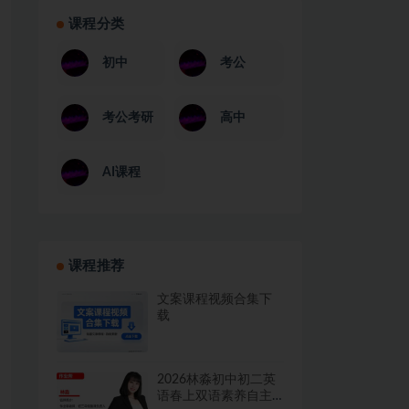
课程分类
初中
考公
考公考研
高中
AI课程
课程推荐
文案课程视频合集下
载
2026林淼初中初二英
语春上双语素养自主