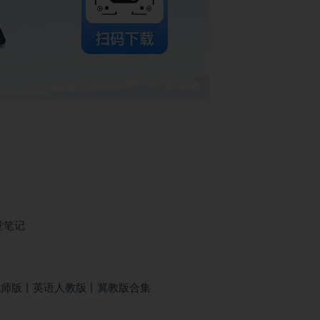
堂笔记
北师版丨英语人教版丨冀教版合集