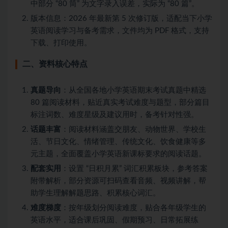
中部分 “80 筒” 为文字录入误差，实际为 “80 篇”。
版本信息：2026 年最新第 5 次修订版，适配当下小学
英语阅读学习与备考需求，文件均为 PDF 格式，支持
下载、打印使用。
二、资料核心特点
真题导向
：从全国各地小学英语期末考试真题中精选
80 篇阅读材料，贴近真实考试难度与题型，部分篇目
标注词数、难度星级及建议用时，备考针对性强。
话题丰富
：阅读材料涵盖交朋友、动物世界、学校生
活、节日文化、情绪管理、传统文化、饮食健康等多
元主题，全面覆盖小学英语新课标要求的阅读话题。
配套实用
：设置 “日积月累” 词汇积累板块，参考答案
附带解析，部分资源可扫码查看音频、视频讲解，帮
助学生理解解题思路、积累核心词汇。
难度梯度
：按年级划分阅读难度，贴合各年级学生的
英语水平，适合课后巩固、假期预习、日常拓展练