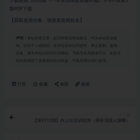
下载链接: 2026版《一本英语阅读真题80篇》3-6年级第5
版PDF下载
【获取老师合集，请搜索老师姓名】
声明：
本站所有文章，如无特殊说明或标注，均为本站原创发
布。任何个人或组织，在未征得本站同意时，禁止复制、盗用、
采集、发布本站内容到任何网站、书籍等各类媒体平台。如若本
站内容侵犯了原著者的合法权益，可联系我们进行处理。
打赏
收藏
海报
链接
上一篇
【第9711期】向上社交训练营（拥有顶级人脉圈）