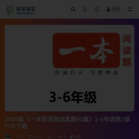
登录
全部
2026版《一本英语阅读真题80篇》3-6年级第5版
PDF下载
小学
5 月前
0
4
免费