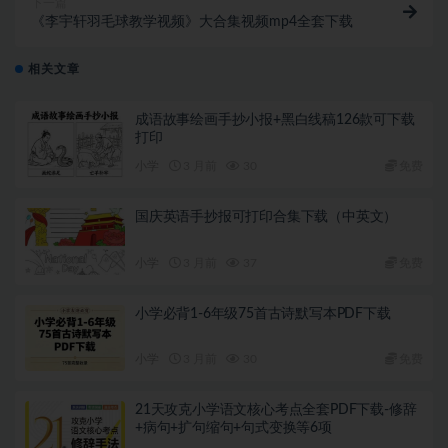
下一篇
《李宇轩羽毛球教学视频》大合集视频mp4全套下载
相关文章
成语故事绘画手抄小报+黑白线稿126款可下载
打印
小学
3 月前
30
免费
国庆英语手抄报可打印合集下载（中英文）
小学
3 月前
37
免费
小学必背1-6年级75首古诗默写本PDF下载
小学
3 月前
30
免费
21天攻克小学语文核心考点全套PDF下载-修辞
+病句+扩句缩句+句式变换等6项