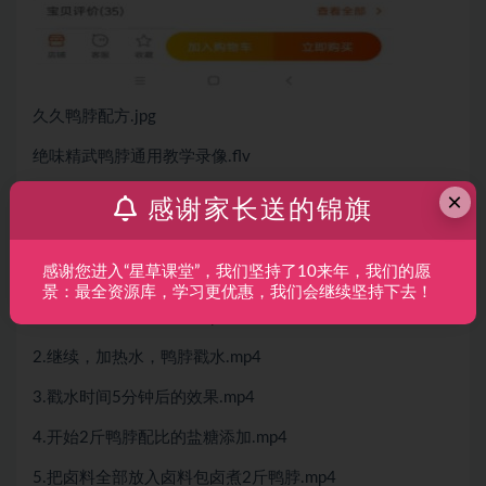
久久鸭脖配方.jpg
绝味精武鸭脖通用教学录像.flv
×
绝味鸭脖卤水配方.jpg
感谢家长送的锦旗
周黑鸭秘术.jpg
感谢您进入“星草课堂”，我们坚持了10来年，我们的愿
最新周黑鸭制作流程解析图（详细图解版）.doc
景：最全资源库，学习更优惠，我们会继续坚持下去！
1.新买来的鸭脖化水中.mp4
2.继续，加热水，鸭脖戳水.mp4
3.戳水时间5分钟后的效果.mp4
4.开始2斤鸭脖配比的盐糖添加.mp4
5.把卤料全部放入卤料包卤煮2斤鸭脖.mp4