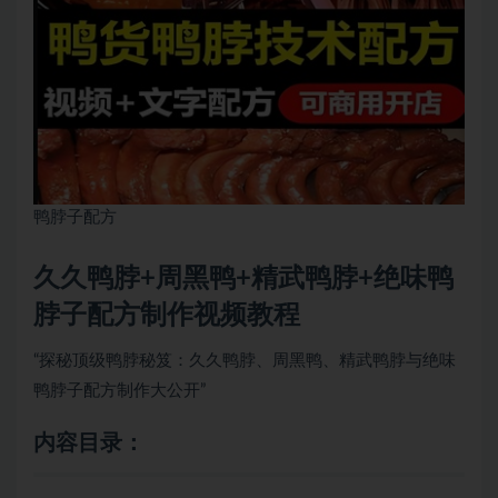
鸭脖子配方
久久鸭脖+周黑鸭+精武鸭脖+绝味鸭
脖子配方制作视频教程
“探秘顶级鸭脖秘笈：久久鸭脖、周黑鸭、精武鸭脖与绝味
鸭脖子配方制作大公开”
内容目录：