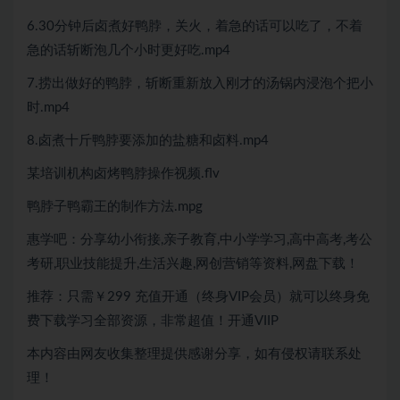
6.30分钟后卤煮好鸭脖，关火，着急的话可以吃了，不着
急的话斩断泡几个小时更好吃.mp4
7.捞出做好的鸭脖，斩断重新放入刚才的汤锅内浸泡个把小
时.mp4
8.卤煮十斤鸭脖要添加的盐糖和卤料.mp4
某培训机构卤烤鸭脖操作视频.flv
鸭脖子鸭霸王的制作方法.mpg
惠学吧：分享幼小衔接,亲子教育,中小学学习,高中高考,考公
考研,职业技能提升,生活兴趣,网创营销等资料,网盘下载！
推荐：只需￥299
充值开通（终身VIP会员）就可以
终身免
费下载
学习全部资源，非常超值！开通VIIP
本内容由网友收集整理提供感谢分享，如有侵权请联系处
理！