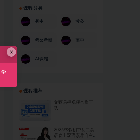
课程分类
初中
考公
考公考研
高中
×
AI课程
，学
课程推荐
文案课程视频合集下
载
2026林淼初中初二英
语春上双语素养自主