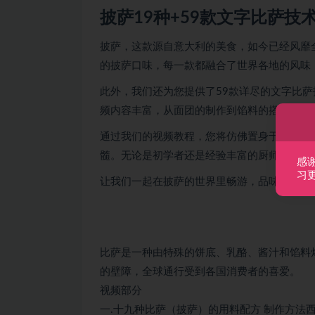
披萨19种+59款文字比萨技
披萨，这款源自意大利的美食，如今已经风靡
的披萨口味，每一款都融合了世界各地的风味
此外，我们还为您提供了59款详尽的文字比
频内容丰富，从面团的制作到馅料的搭配，再
通过我们的视频教程，您将仿佛置身于一个披
髓。无论是初学者还是经验丰富的厨师，都能
感
习
让我们一起在披萨的世界里畅游，品味美食，
比萨是一种由特殊的饼底、乳酪、酱汁和馅料
的壁障，全球通行受到各国消费者的喜爱。
视频部分
一.十九种比萨（披萨）的用料配方 制作方法