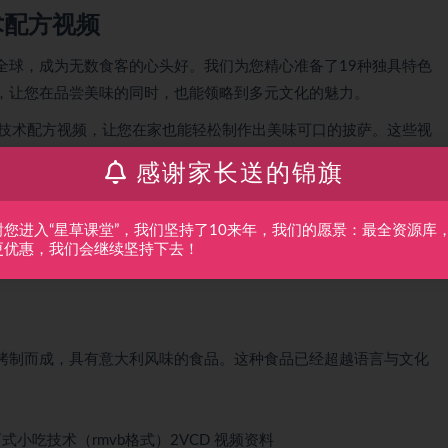
术配方视频
全球，成为无数食客的心头好。我们为您精心准备了19种独具特色
，让您在品尝美味的同时，也能领略到多元文化的魅力。
萨技术配方视频，让您在家也能轻松制作出美味可口的披萨。这些视
到烤制的技巧，每一步都为您呈现得淋漓尽致。
感谢家长送的锦旗
萨制作大师的课堂，跟随我们的步伐，一步步掌握披萨制作的精
在这里找到适合自己的学习内容和灵感。
谢您进入“星草课堂”，我们坚持了10来年，我们的愿景：最全资源库
更优惠，我们会继续坚持下去！
享受生活的美好。快来加入我们的披萨制作之旅吧！
烤制而成，具有意大利风味的食品。这种食品已经超越语言与文化
西式
小吃技术
（rmvb格式）2VCD 视频资料