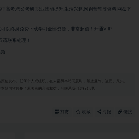
中高考,考公考研,职业技能提升,生活兴趣,网创营销等资料,网盘下
就可以
终身免费下载
学习全部资源，非常超值！开通VIIP
权请联系处理！
视频
站原创发布。任何个人或组织，在未征得本站同意时，禁止复制、盗用、采集、
若本站内容侵犯了原著者的合法权益，可联系我们进行处理。
打赏
收藏
海报
链接