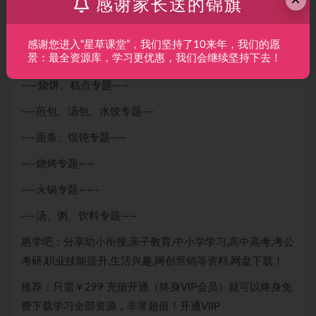
感谢家长送的锦旗
——-地方特色传统美食——
感谢您进入“星草课堂”，我们坚持了10来年，我们的愿
景：最全资源库，学习更优惠，我们会继续坚持下去！
—–风味小吃街边小吃——–
——烧饼、糕点专题——
—–煎包、汤包、水饺专题—-
—–面条、馄饨专题——
—–烧烤专题——
—–火锅专题——-
—–汤、粥、饮料专题——
惠学吧：分享幼小衔接,亲子教育,中小学学习,高中高考,考公
考研,职业技能提升,生活兴趣,网创营销等资料,网盘下载！
推荐：只需￥299
充值开通（终身VIP会员）就可以
终身免
费下载
学习全部资源，非常超值！开通VIIP