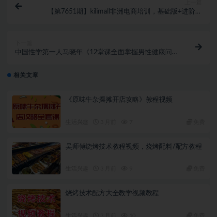
上一篇
【第7651期】kilimall非洲电商培训，基础版+进阶版
+高阶版 从0-1个人可入驻的平台（12节）
下一篇
中国性学第一人马晓年《12堂课全面掌握男性健康问
题》让你重燃自信
相关文章
《原味牛杂摆摊开店攻略》教程视频
生活兴趣
3 月前
7
免费
吴师傅烧烤技术教程视频，烧烤配料/配方教程
生活兴趣
3 月前
9
免费
烧烤技术配方大全教学视频教程
生活兴趣
3 月前
10
免费