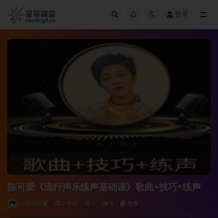
登录
全部
陈可爱《流行声乐练声基础课》歌曲+技巧+练声
生活兴趣
2 年前
0
3
免费