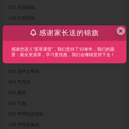
017 高音训练
018 头腔共鸣
019 胸腔共鸣
×
感谢家长送的锦旗
020 真假声转换训练1
感谢您进入“星草课堂”，我们坚持了10来年，我们的愿
021 真假声转换训练2
景：最全资源库，学习更优惠，我们会继续坚持下去！
022 混声之强混
023 混声之弱混
024 气泡音
025 颤音
026 节奏
027 声带闭合训练
028 声带边缘化