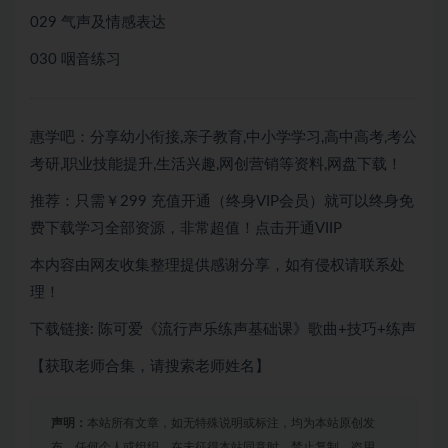
029 气声及情感表达
030 咽音练习
惠学吧：分享幼小衔接,亲子教育,中小学学习,高中高考,考公
考研,职业技能提升,生活兴趣,网创营销等资料,网盘下载！
推荐：只需￥299
充值开通（终身VIP会员）就可以
终身免
费下载
学习全部资源，非常超值！点击开通VIIP
本内容由网友收集整理提供感谢分享，如有侵权请联系处
理！
下载链接: 陈可爱《流行声乐练声基础课》歌曲+技巧+练声
【获取老师合集，请搜索老师姓名】
声明：
本站所有文章，如无特殊说明或标注，均为本站原创发
布。任何个人或组织，在未征得本站同意时，禁止复制、盗用、