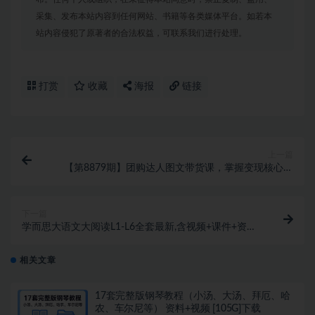
采集、发布本站内容到任何网站、书籍等各类媒体平台。如若本
站内容侵犯了原著者的合法权益，可联系我们进行处理。
打赏
收藏
海报
链接
上一篇
【第8879期】团购达人图文带货课，掌握变现核心秘
钥，开通团购流程，持续出单获取佣金
下一篇
学而思大语文大阅读L1-L6全套最新,含视频+课件+资料
齐全的
相关文章
17套完整版钢琴教程（小汤、大汤、拜厄、哈
农、车尔尼等） 资料+视频 [105G]下载