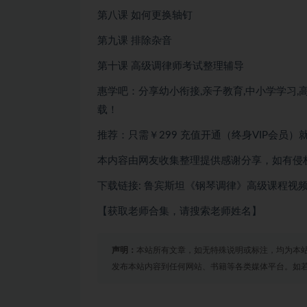
第八课 如何更换轴钉
第九课 排除杂音
第十课 高级调律师考试整理辅导
惠学吧：分享幼小衔接,亲子教育,中小学学习,高
载！
推荐：只需￥299
充值开通（终身VIP会员）
本内容由网友收集整理提供感谢分享，如有侵
下载链接: 鲁宾斯坦《钢琴调律》高级课程视
【获取老师合集，请搜索老师姓名】
声明：
本站所有文章，如无特殊说明或标注，均为本
发布本站内容到任何网站、书籍等各类媒体平台。如