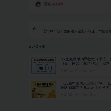
游客
永久会员
【第8879期】团购达人图文带货课，掌握变
秘钥，开通团购流程，持续出单获
相关文章
17套完整版钢琴教程（小汤、
拜厄、哈农、车尔尼等） 资料
[105G]下载
生活兴趣
4 月前
5
《儿童中国民乐品赏》24CD全
国内首套专为儿童设计的民族
赏大全
生活兴趣
4 月前
9