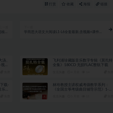
打赏
收藏
海报
链接
上一篇
下一篇
现核心
学而思大语文大阅读L1-L6全套最新,含视频+课件
取佣金
+资料齐全的
大汤、
飞利浦珍藏版音乐数字专辑《莫扎特
+视频
全集》180CD 无损FLAC整轨下载
免费
生活兴趣
4 月前
14
免
下载-
林玲教授主讲权威考级教学系列：
音乐鉴
《全国古筝考级曲目辅导示范》1-9
级全套视频下载
免费
生活兴趣
5 月前
11
免