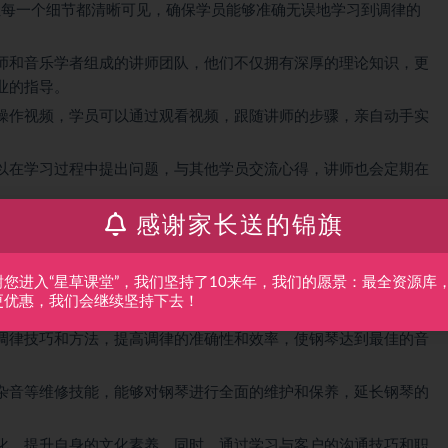
频，让每一个细节都清晰可见，确保学员能够准确无误地学习到调律的
师和音乐学者组成的讲师团队，他们不仅拥有深厚的理论知识，更
业的指导。
操作视频，学员可以通过观看视频，跟随讲师的步骤，亲自动手实
以在学习过程中提出问题，与其他学员交流心得，讲师也会定期在
感谢家长送的锦旗
终身学习支持，可以随时回顾课程内容，获取最新的调律技术和行
谢您进入“星草课堂”，我们坚持了10来年，我们的愿景：最全资源库
更优惠，我们会继续坚持下去！
调律技巧和方法，提高调律的准确性和效率，使钢琴达到最佳的音
杂音等维修技能，能够对钢琴进行全面的维护和保养，延长钢琴的
化，提升自身的文化素养。同时，通过学习与客户的沟通技巧和职