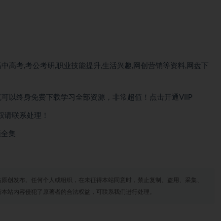
中高考,考公考研,职业技能提升,生活兴趣,网创营销等资料,网盘下
就可以
终身免费下载
学习全部资源，非常超值！点击开通VIIP
权请联系处理！
频全集
站原创发布。任何个人或组织，在未征得本站同意时，禁止复制、盗用、采集、
若本站内容侵犯了原著者的合法权益，可联系我们进行处理。