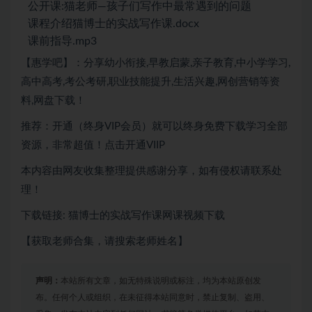
公开课:猫老师—孩子们写作中最常遇到的问题
课程介绍猫博士的实战写作课.docx
课前指导.mp3
【惠学吧】：分享幼小衔接,早教启蒙,亲子教育,中小学学习,
高中高考,考公考研,职业技能提升,生活兴趣,网创营销等资
料,网盘下载！
推荐：开通（终身VIP会员）就可以终身免费下载学习全部
资源，非常超值！点击开通VIIP
本内容由网友收集整理提供感谢分享，如有侵权请联系处
理！
下载链接: 猫博士的实战写作课网课视频下载
【获取老师合集，请搜索老师姓名】
声明：
本站所有文章，如无特殊说明或标注，均为本站原创发
布。任何个人或组织，在未征得本站同意时，禁止复制、盗用、