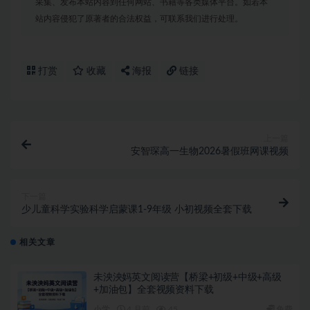
采集、发布本站内容到任何网站、书籍等各类媒体平台。如若本
站内容侵犯了原著者的合法权益，可联系我们进行处理。
打赏
收藏
海报
链接
上一篇
安智琛高一生物2026暑假班网课视频
下一篇
少儿童科学实验科学启蒙课1-9年级 小初视频全套下载
相关文章
未泱泱妈英文阅读营【桥梁+初级+中级+高级
+加油包】全套视频资料下载
小学
4 月前
45
免费