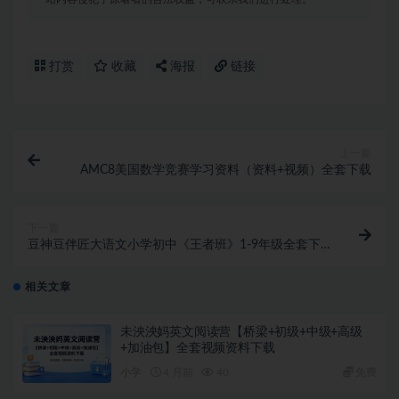
打赏
收藏
海报
链接
上一篇
AMC8美国数学竞赛学习资料（资料+视频）全套下载
下一篇
豆神豆伴匠大语文小学初中《王者班》1-9年级全套下
载
相关文章
未泱泱妈英文阅读营【桥梁+初级+中级+高级
+加油包】全套视频资料下载
小学
4 月前
40
免费