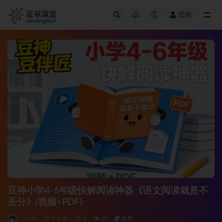
登录
全部
豆神小学4-6年级快解阅读神器《语文阅读就是不
丢分》(视频+PDF)
小学
7 月前
0
13
免费