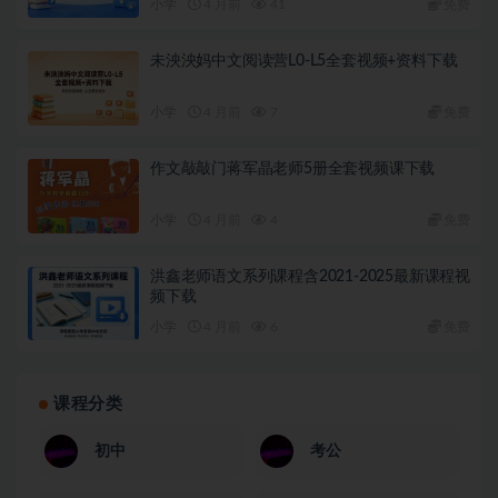
小学
4 月前
41
免费
未泱泱妈中文阅读营L0-L5全套视频+资料下载
小学
4 月前
7
免费
作文敲敲门蒋军晶老师5册全套视频课下载
小学
4 月前
4
免费
洪鑫老师语文系列课程含2021-2025最新课程视
频下载
小学
4 月前
6
免费
课程分类
初中
考公