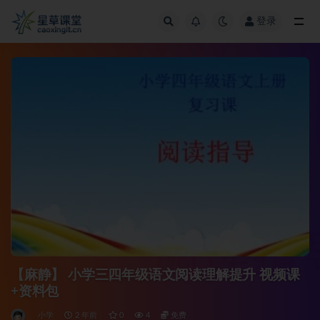
登录
全部
【麻静】 小学三四年级语文阅读理解提升 视频课
+资料包
小学
2 年前
0
4
免费