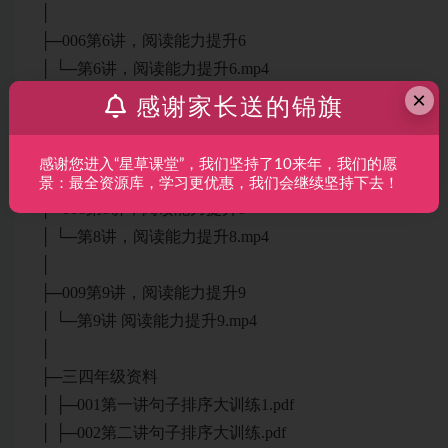
│
├─006第6讲，阅读能力提升6
│ └─第6讲，阅读能力提升6.mp4
×
│
感谢家长送的锦旗
├─007第7讲，阅读能力提升7
│ └─第7讲，阅读能力提升7.mp4
感谢您进入“星草课堂”，我们坚持了10来年，我们的愿
│
景：最全资源库，学习更优惠，我们会继续坚持下去！
├─008第8讲，阅读能力提升8
│ └─第8讲，阅读能力提升8.mp4
│
├─009第9讲，阅读能力提升9
│ └─第9讲 阅读能力提升9.mp4
│
├─三四年级资料
│ ├─001第一讲句子排序大训练1.pdf
│ ├─002第二讲句子排序大训练.pdf