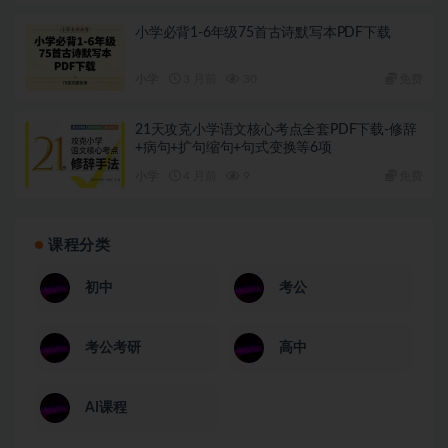
小学必背1-6年级75首古诗默写本PDF下载
小学
3 月前
30
免费
21天攻克小学语文核心考点全套PDF下载-修辞
+病句+扩句缩句+句式变换等6项
小学
4 月前
9
免费
课程分类
初中
考公
考公考研
高中
AI课程