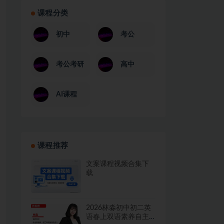
课程分类
初中
考公
考公考研
高中
AI课程
课程推荐
文案课程视频合集下
载
2026林淼初中初二英
语春上双语素养自主