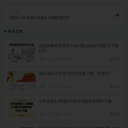
下一篇
2024小学学霸冲A卷2-6语数英PDF
相关文章
成语故事绘画手抄小报+黑白线稿126款可下载
打印
小学
3 月前
28
免费
国庆英语手抄报可打印合集下载（中英文）
小学
3 月前
37
免费
小学必背1-6年级75首古诗默写本PDF下载
小学
3 月前
25
免费