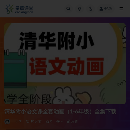
登录
全部
清华附小语文课全套动画（1-6年级）全集下载
小学
10 月前
0
4
免费