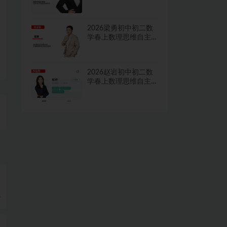
学习·TY·A+二期网课
视频
2026梁勇初中初二数
学春上数理思维自主
学习·TY·S二期网课视
频
2026赵岩初中初二数
学春上数理思维自主
学习·RJ·A+一期网课视
频
费
品