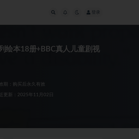
登录
系列绘本18册+BBC真人儿童剧视
效期：购买后永久有效
近更新：2025年11月02日