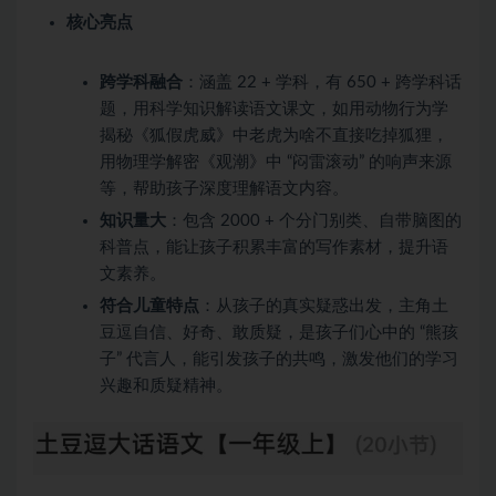
核心亮点
跨学科融合
：涵盖 22 + 学科，有 650 + 跨学科话
题，用科学知识解读语文课文，如用动物行为学
揭秘《狐假虎威》中老虎为啥不直接吃掉狐狸，
用物理学解密《观潮》中 “闷雷滚动” 的响声来源
等，帮助孩子深度理解语文内容。
知识量大
：包含 2000 + 个分门别类、自带脑图的
科普点，能让孩子积累丰富的写作素材，提升语
文素养。
符合儿童特点
：从孩子的真实疑惑出发，主角土
豆逗自信、好奇、敢质疑，是孩子们心中的 “熊孩
子” 代言人，能引发孩子的共鸣，激发他们的学习
兴趣和质疑精神。