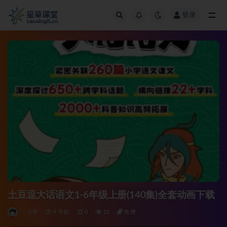
登录
全部
土豆逗大话语文1-6年级上册(140集)全套动画下载
小学
9 月前
0
21
免费