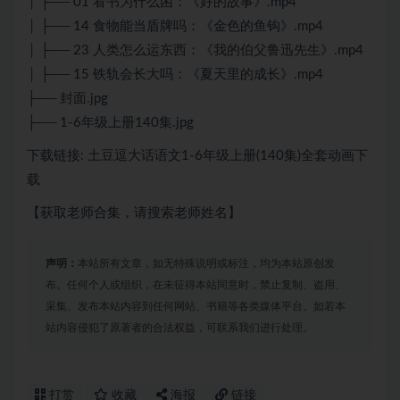
│ ├── 01 看书为什么困：《好的故事》.mp4
│ ├── 14 食物能当盾牌吗：《金色的鱼钩》.mp4
│ ├── 23 人类怎么运东西：《我的伯父鲁迅先生》.mp4
│ ├── 15 铁轨会长大吗：《夏天里的成长》.mp4
├── 封面.jpg
├── 1-6年级上册140集.jpg
下载链接: 土豆逗大话语文1-6年级上册(140集)全套动画下
载
【获取老师合集，请搜索老师姓名】
声明：
本站所有文章，如无特殊说明或标注，均为本站原创发
布。任何个人或组织，在未征得本站同意时，禁止复制、盗用、
采集、发布本站内容到任何网站、书籍等各类媒体平台。如若本
站内容侵犯了原著者的合法权益，可联系我们进行处理。
打赏
收藏
海报
链接