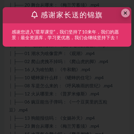
│ ├── 20 舞台从哪来：《梅兰芳蓄须》.mp4
×
│ ├── 更多免费资源群内分享.png
感谢家长送的锦旗
│ ├── 05 星星有什么用：《繁星》.mp4
│ ├── 09 蝴蝶的家在哪：《蝴蝶的家》.mp4
感谢您进入“星草课堂”，我们坚持了10来年，我们的愿
│ ├── 11 鸡蛋能装巨人吗：《盘古开天地》.mp4
景：最全资源库，学习更优惠，我们会继续坚持下去！
│ ├── 07 飞机从哪来：《夜间飞行的秘密》.mp4
│ ├── 01 潮水为啥像雷声：《观潮》.mp4
│ ├── 02 爬山虎拽不掉吗：《爬山虎的脚》.mp4
│ ├── 16 人为啥怕鹅：《牛和鹅》.mp4
│ ├── 10 蟋蟀家什么样：《蟋蟀的住宅》.mp4
│ ├── 08 车是怎么来的：《呼风唤雨的世纪》.mp4
│ ├── 12 火从哪里来：《普罗米修斯》.mp4
│ ├── 06 豌豆能当子弹吗：《一个豆荚里的五粒
豆》.mp4
│ ├── 13 狗能报信吗：《女娲补天》.mp4
│ ├── 23 舞台从哪来：《梅兰芳蓄须》.mp4