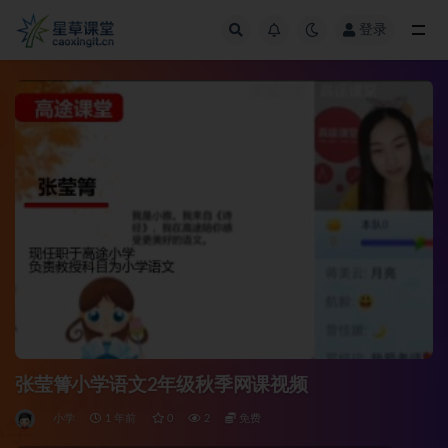
登录
全部
张莹箐小学语文2年级秋季网课视频
小学
1 年前
0
2
免费