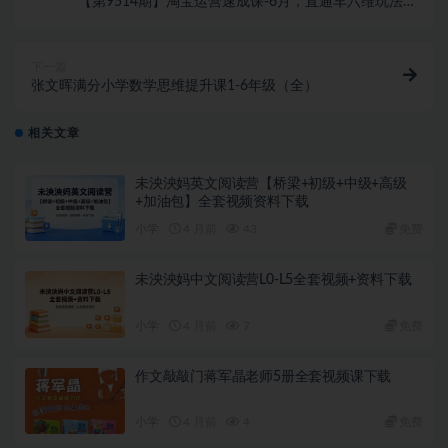
【第9514期】淘宝运营速成课-6月，直通车六维玩法，
引力魔方实操，三阶搜索爆破技术
下一篇
张文晖满分小学数学思维提升课1-6年级（全）
相关文章
未泱泱妈英文阅读营【桥梁+初级+中级+高级
+加油包】全套视频资料下载
小学
4 月前
43
免费
未泱泱妈中文阅读营L0-L5全套视频+资料下载
小学
4 月前
7
免费
作文敲敲门蒋军晶老师5册全套视频课下载
小学
4 月前
4
免费