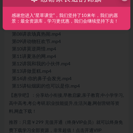
第04课千人千秋.mp4
第05讲小猪变变变.mp4
感谢您进入“星草课堂”，我们坚持了10来年，我们的愿
第06讲:说说我自己.mp4
景：最全资源库，学习更优惠，我们会继续坚持下去！
第07讲田园有雅兴.mp4
第08讲农场真热闹.mp4
第09讲动物狂欢节.mp4
第10讲莫逆两惜.mp4
第11讲夏洛的网.mp4
第12讲我和我的小伙伴.mp4
第13讲做蛋糕.mp4
第14讲:你的鼻子会发光.mp4
第15讲钻烟囱的也可以是你.mp4
【惠学吧】：分享幼小衔接,早教启蒙,亲子教育,中小学学习,
高中高考,考公考研,职业技能提升,生活兴趣,网创营销等资
料,网盘下载！
推荐：只需￥299 充值开通（终身VIP会员）就可以终身免
费下载学习全部资源，非常超值！点击开通VIIP