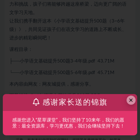
力和挑战，孩子们将能够跨越这座桥梁，迈向更广阔的语
文学习天地。
让我们携手翻开这本《小学语文基础提升500题（3~6年
级）》，共同见证孩子们在语文学习的道路上不断成长、
进步的精彩瞬间吧！
课程目录：
├──小学语文基础提升500题3-4年级.pdf 43.71M
└──小学语文基础提升500题5-6年级.pdf 45.71M
本内容由网友：网友城提供，感谢分享。
下载链接: 3~6年级语文基础提升500题 PDF
×
感谢家长送的锦旗
【获取老师合集，请搜索老师姓名】
感谢您进入“星草课堂”，我们坚持了10来年，我们的愿
声明：
本站所有文章，如无特殊说明或标注，均为本站原创发
景：最全资源库，学习更优惠，我们会继续坚持下去！
布。任何个人或组织，在未征得本站同意时，禁止复制、盗用、