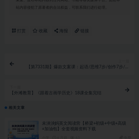
采集、发布本站内容到任何网站、书籍等各类媒体平台。如若本
站内容侵犯了原著者的合法权益，可联系我们进行处理。
打赏
收藏
海报
链接
上一篇
【第7331期】爆款文案课：起语/思维7步/创作7步/案
例实操/终语
下一篇
【外滩教育】《跟着古画学历史》18课全集完结
相关文章
未泱泱妈英文阅读营【桥梁+初级+中级+高级
+加油包】全套视频资料下载
小学
4 月前
43
免费