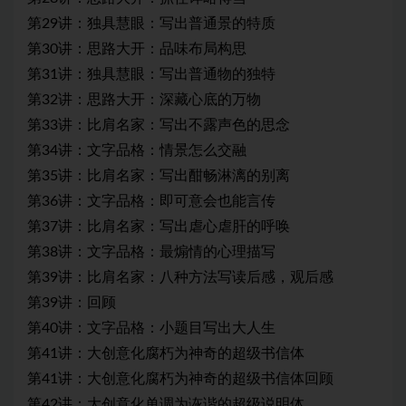
第29讲：独具慧眼：写出普通景的特质
第30讲：思路大开：品味布局构思
第31讲：独具慧眼：写出普通物的独特
第32讲：思路大开：深藏心底的万物
第33讲：比肩名家：写出不露声色的思念
第34讲：文字品格：情景怎么交融
第35讲：比肩名家：写出酣畅淋漓的别离
第36讲：文字品格：即可意会也能言传
第37讲：比肩名家：写出虐心虐肝的呼唤
第38讲：文字品格：最煽情的心理描写
第39讲：比肩名家：八种方法写读后感，观后感
第39讲：回顾
第40讲：文字品格：小题目写出大人生
第41讲：大创意化腐朽为神奇的超级书信体
第41讲：大创意化腐朽为神奇的超级书信体回顾
第42讲：大创意化单调为诙谐的超级说明体