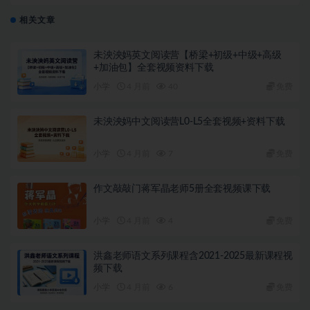
相关文章
未泱泱妈英文阅读营【桥梁+初级+中级+高级
+加油包】全套视频资料下载
小学
4 月前
40
免费
未泱泱妈中文阅读营L0-L5全套视频+资料下载
小学
4 月前
7
免费
作文敲敲门蒋军晶老师5册全套视频课下载
小学
4 月前
4
免费
洪鑫老师语文系列课程含2021-2025最新课程视
频下载
小学
4 月前
6
免费