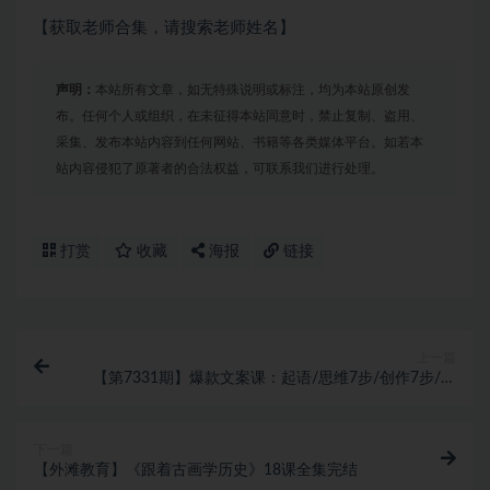
【获取老师合集，请搜索老师姓名】
声明：
本站所有文章，如无特殊说明或标注，均为本站原创发
布。任何个人或组织，在未征得本站同意时，禁止复制、盗用、
采集、发布本站内容到任何网站、书籍等各类媒体平台。如若本
站内容侵犯了原著者的合法权益，可联系我们进行处理。
打赏
收藏
海报
链接
上一篇
【第7331期】爆款文案课：起语/思维7步/创作7步/案
例实操/终语
下一篇
【外滩教育】《跟着古画学历史》18课全集完结