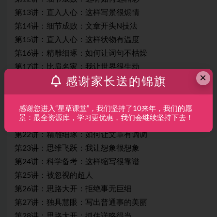
第13讲：直入人心：这样写景很煽情
第14讲：细节成败：文章开头N技法
第15讲：直入人心：这样状物有温度
第16讲：精雕细琢：如何让词句不枯燥
第17讲：比肩名家：我让世界很生动
×
感谢家长送的锦旗
第18讲：精雕细琢：如何让词句不枯燥
第19讲：比肩名家：我让世界很深沉
第20讲：精雕细琢：如何让文章有内涵
感谢您进入“星草课堂”，我们坚持了10来年，我们的愿
景：最全资源库，学习更优惠，我们会继续坚持下去！
第21讲：比肩名家：我让世界很凄美
第22讲：精雕细琢：如何让文章有调调
第23讲：思维飞跃：我让想象很想象
第24讲：科学备考：这样缩写很靠谱
第25讲：被忽视的超人
第26讲：思路大开：拒绝事无巨细
第27讲：独具慧眼：写出普通事的美丽
第28讲：思路大开：抓住详略得当