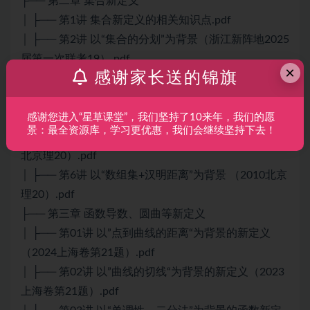
├── 第二章 集合新定义
│ ├── 第1讲 集合新定义的相关知识点.pdf
│ ├── 第2讲 以“集合的分划”为背景（浙江新阵地2025
届第一次联考19）.pdf
×
感谢家长送的锦旗
│ ├── 第3讲 以“集合的分划+min函数”为背景 （2018
北京理20）.pdf
│ ├── 第4讲 以“集合的阶（即元素个数）”为背景.pdf
感谢您进入“星草课堂”，我们坚持了10来年，我们的愿
景：最全资源库，学习更优惠，我们会继续坚持下去！
│ ├── 第5讲 以“集合相等、集合新性质”为背景（2009
北京理20）.pdf
│ ├── 第6讲 以“数组集+汉明距离”为背景 （2010北京
理20）.pdf
├── 第三章 函数导数、圆曲等新定义
│ ├── 第01讲 以”点到曲线的距离“为背景的新定义
（2024上海卷第21题）.pdf
│ ├── 第02讲 以”曲线的切线“为背景的新定义（2023
上海卷第21题）.pdf