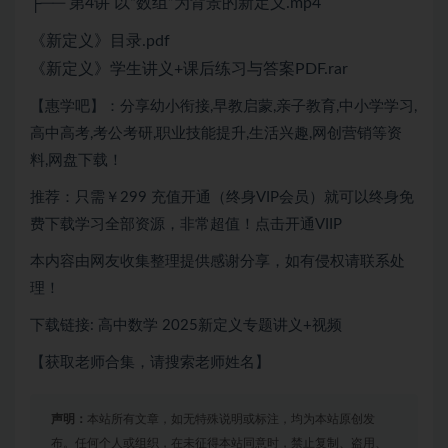
├── 第4讲 以“数组”为背景的新定义.mp4
《新定义》目录.pdf
《新定义》学生讲义+课后练习与答案PDF.rar
【惠学吧】：分享幼小衔接,早教启蒙,亲子教育,中小学学习,
高中高考,考公考研,职业技能提升,生活兴趣,网创营销等资
料,网盘下载！
推荐：只需￥299 充值开通（终身VIP会员）就可以终身免
费下载学习全部资源，非常超值！点击开通VIIP
本内容由网友收集整理提供感谢分享，如有侵权请联系处
理！
下载链接: 高中数学 2025新定义专题讲义+视频
【获取老师合集，请搜索老师姓名】
声明：
本站所有文章，如无特殊说明或标注，均为本站原创发
布。任何个人或组织，在未征得本站同意时，禁止复制、盗用、