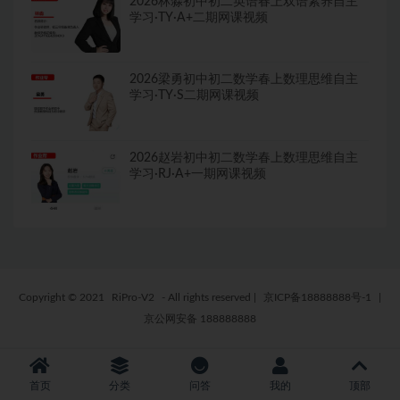
2026林淼初中初二英语春上双语素养自主
学习·TY·A+二期网课视频
2026梁勇初中初二数学春上数理思维自主
学习·TY·S二期网课视频
2026赵岩初中初二数学春上数理思维自主
学习·RJ·A+一期网课视频
Copyright © 2021
RiPro-V2
- All rights reserved
|
京ICP备18888888号-1
|
京公网安备 188888888
首页
分类
问答
我的
顶部