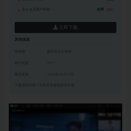
永久会员用户特权：
免费
推荐
立即下载
其他信息
有效期
购买后永久有效
累计销量
1977
最近更新
2026年05月17日
下载遇到问题？可联系客服或留言反馈