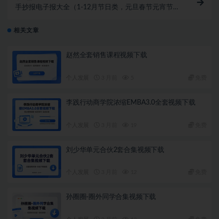
手抄报电子报大全（1-12月节日类，元旦春节元宵节妇
女节植树节清明节劳动节母亲节儿童节端午节父亲节党
的生日教师节中秋节国庆节重阳节圣诞节新年手抄报）
相关文章
赵然全套销售课程视频下载
个人发展
3 月前
5
免费
李践行动商学院浓缩EMBA3.0全套视频下载
个人发展
3 月前
19
免费
刘少华单元合伙2套合集视频下载
个人发展
3 月前
12
免费
孙圈圈-圈外同学合集视频下载