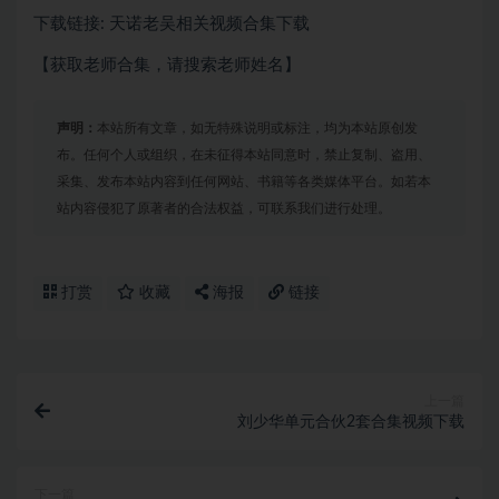
下载链接: 天诺老吴相关视频合集下载
【获取老师合集，请搜索老师姓名】
声明：
本站所有文章，如无特殊说明或标注，均为本站原创发
布。任何个人或组织，在未征得本站同意时，禁止复制、盗用、
采集、发布本站内容到任何网站、书籍等各类媒体平台。如若本
站内容侵犯了原著者的合法权益，可联系我们进行处理。
打赏
收藏
海报
链接
上一篇
刘少华单元合伙2套合集视频下载
下一篇