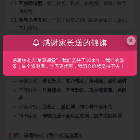
互联网转型
：线上获客、私域、短视频、直播、数字
化经营
领导力与文化
：一把手经营思维、团队凝聚力、企业
文化落地
×
感谢家长送的锦旗
三、课程能解决什么问题（痛点直击）
感谢您进入“星草课堂”，我们坚持了10来年，我们的愿
战略模糊：
找不到方向、同质化竞争、利润越来越薄
景：最全资源库，学习更优惠，我们会继续坚持下去！
团队难管：
招人难、留人难、执行力差、内耗严重
业绩瓶颈：
增长乏力、客户流失、价格战、越忙越穷
不懂财务：
只看流水、不看利润、现金流紧张、风险
高
不会分钱：
股权乱、激励弱、核心骨干留不住
转型困难：
传统企业不会玩互联网、缺方法缺体系
四、课程特点（为什么选这套）