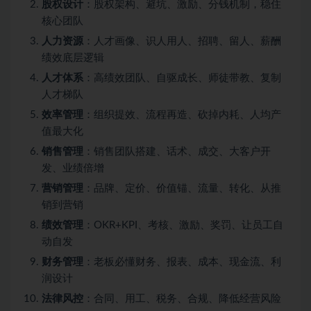
股权设计
：股权架构、避坑、激励、分钱机制，稳住
核心团队
人力资源
：人才画像、识人用人、招聘、留人、薪酬
绩效底层逻辑
人才体系
：高绩效团队、自驱成长、师徒带教、复制
人才梯队
效率管理
：组织提效、流程再造、砍掉内耗、人均产
值最大化
销售管理
：销售团队搭建、话术、成交、大客户开
发、业绩倍增
营销管理
：品牌、定价、价值锚、流量、转化、从推
销到营销
绩效管理
：OKR+KPI、考核、激励、奖罚、让员工自
动自发
财务管理
：老板必懂财务、报表、成本、现金流、利
润设计
法律风控
：合同、用工、税务、合规、降低经营风险