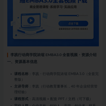
李践行动商学院浓缩 EMBA3.0 全套视频・资源介绍
一、资源基本信息
课程名称
：李践・行动商学院浓缩 EMBA 3.0（全套完
整版）
主讲导师
：李践（行动教育董事长，40 年企业经营管
理经验）
课程形式
：高清视频 + 配套 PPT / 文档（可下载）
定位人群
：企业老板、创始人、高管、创业者、想系