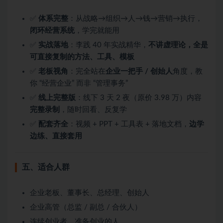
✅
体系完整
：从战略→组织→人→钱→营销→执行，
闭环经营系统
，学完就能用
✅
实战落地
：李践 40 年实战精华，
不讲虚理论，全是
可直接复制的方法、工具、模板
✅
老板视角
：完全站在
企业一把手 / 创始人
角度，教
你 “经营企业” 而非 “管理事务”
✅
线上完整版
：线下 3 天 2 夜（原价 3.98 万）内容
完整录制
，随时回看、反复学
✅
配套齐全
：视频 + PPT + 工具表 + 落地文档，
边学
边练、直接套用
五、适合人群
企业老板、董事长、总经理、创始人
企业高管（总监 / 副总 / 合伙人）
连续创业者、准备创业的人