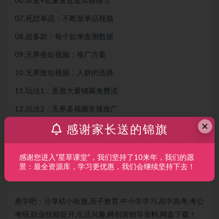
06.单发+批量发逛逛实操细节
07.死怼单品：不断发单品视频
08.超多款：每个款单发测数据
09.无界推短视频：推广方案
10.无界推短视频：人群的选择
11.玩法1：逛逛大量铺薅免费流
12.玩法2：无界多视频常规推广
×
13.玩法3：无界纯低价引流玩法
感谢家长送的锦旗
14.玩法4：单款单视频递增拉爆
感谢您进入“星草课堂”，我们坚持了10来年，我们的愿
15.拉新+成交双配置全链路收割
景：最全资源库，学习更优惠，我们会继续坚持下去！
惠学吧：分享幼小衔接,亲子教育,中小学学习,高中高考,考公
考研,职业技能提升,生活兴趣,网创营销等资料,网盘下载！