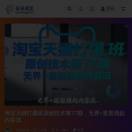
登录
全部
淘宝天猫打爆班原创技术第77期，无界+逛逛强起
内容流
淘宝店铺
3 月前
0
7
免费