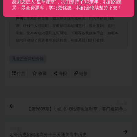
.erphpdown-box{display:block;}
感谢您进入“星草课堂”，我们坚持了10来年，我们的愿
景：最全资源库，学习更优惠，我们会继续坚持下去！
声明：
本站所有文章，如无特殊说明或标注，均为本站原创发
布。任何个人或组织，在未征得本站同意时，禁止复制、盗用、
采集、发布本站内容到任何网站、书籍等各类媒体平台。如若本
站内容侵犯了原著者的合法权益，可联系我们进行处理。
儿童正念冥想音频
打赏
收藏
海报
链接
上一篇
【第9609期】小红书+B站评论区种草，零门槛简单上
手快 ，1分钟一单，只需复制粘贴评论就有钱看
下一篇
定哥历史如何考高分十三天通关高中历史