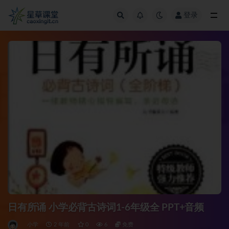
登录
全部
日有所诵 小学必背古诗词1-6年级全 PPT+音频
小学
2 年前
0
6
免费