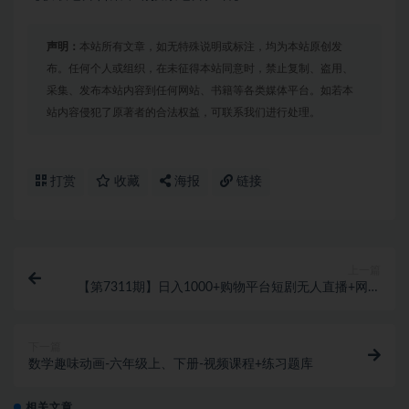
声明：
本站所有文章，如无特殊说明或标注，均为本站原创发
布。任何个人或组织，在未征得本站同意时，禁止复制、盗用、
采集、发布本站内容到任何网站、书籍等各类媒体平台。如若本
站内容侵犯了原著者的合法权益，可联系我们进行处理。
打赏
收藏
海报
链接
上一篇
【第7311期】日入1000+购物平台短剧无人直播+网盘
拉新+带货多种变现长期可做
下一篇
数学趣味动画-六年级上、下册-视频课程+练习题库
相关文章