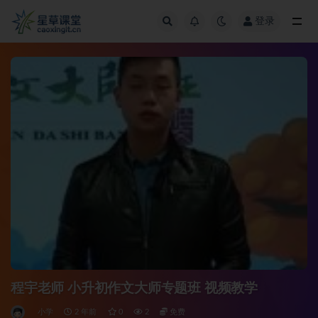
登录
全部
程宇老师 小升初作文大师专题班 视频教学
小学
2 年前
0
2
免费