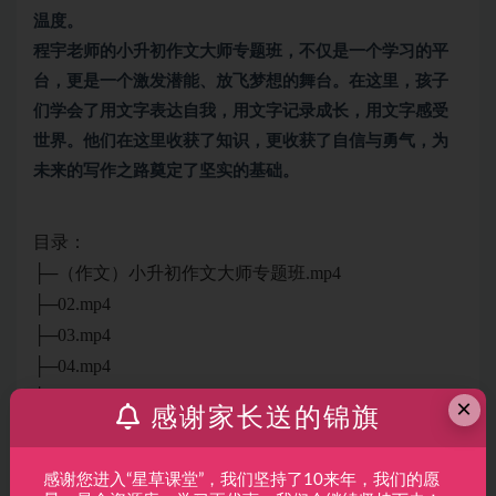
温度。
程宇老师的小升初作文大师专题班，不仅是一个学习的平
台，更是一个激发潜能、放飞梦想的舞台。在这里，孩子
们学会了用文字表达自我，用文字记录成长，用文字感受
世界。他们在这里收获了知识，更收获了自信与勇气，为
未来的写作之路奠定了坚实的基础。
目录：
├─（作文）小升初作文大师专题班.mp4
├─02.mp4
├─03.mp4
├─04.mp4
├─05.mp4
×
感谢家长送的锦旗
├─06.mp4
├─07.mp4
感谢您进入“星草课堂”，我们坚持了10来年，我们的愿
├─08.mp4