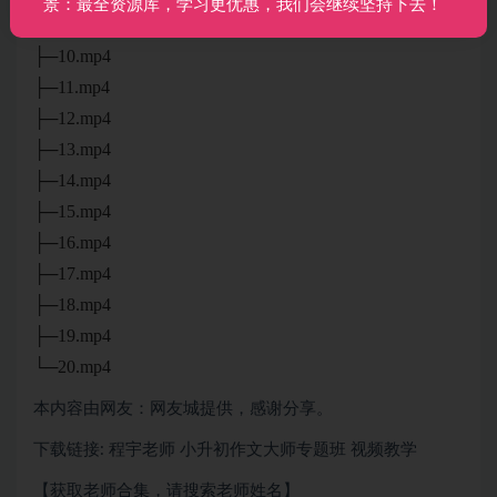
景：最全资源库，学习更优惠，我们会继续坚持下去！
├─09.mp4
├─10.mp4
├─11.mp4
├─12.mp4
├─13.mp4
├─14.mp4
├─15.mp4
├─16.mp4
├─17.mp4
├─18.mp4
├─19.mp4
└─20.mp4
本内容由网友：网友城提供，感谢分享。
下载链接: 程宇老师 小升初作文大师专题班 视频教学
【获取老师合集，请搜索老师姓名】