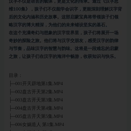
汉字不仅是语言的载体，更是文化的传承。通过《汉字思
维100集》，孩子们不仅能学会识字，更能深刻理解汉字背
后的文化内涵和历史故事。这部启蒙宝典将带领孩子们领
略汉字的博大精深，为他们的未来铺设坚实的基石。
在这个充满奇幻与想象的汉字世界里，孩子们将展开一场
奇妙的探险之旅。他们将与汉字交朋友，感受汉字的韵律
与节奏，品味汉字的智慧与韵味。这将是一段难忘的启蒙
之旅，让孩子们在汉字的海洋中畅游，收获知识与快乐。
目录：
├─001开天辟地第1集.MP4
├─002盘古开天第2集.MP4
├─003盘古开天第3集.MP4
├─004盘古开天第4集.MP4
├─005盘古开天第5集.MP4
├─006女娲造人 第1集.MP4