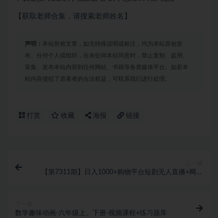
【获取老师合集，请搜索老师姓名】
声明：
本站所有文章，如无特殊说明或标注，均为本站原创发
布。任何个人或组织，在未征得本站同意时，禁止复制、盗用、
采集、发布本站内容到任何网站、书籍等各类媒体平台。如若本
站内容侵犯了原著者的合法权益，可联系我们进行处理。
打赏
收藏
海报
链接
上一篇
【第7311期】日入1000+购物平台短剧无人直播+网盘
拉新+带货多种变现长期可做
下一篇
数学趣味动画-六年级上、下册-视频课程+练习题库