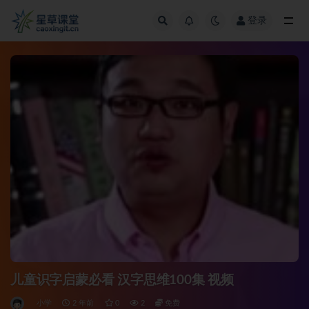
登录
全部
儿童识字启蒙必看 汉字思维100集 视频
小学
2 年前
0
2
免费