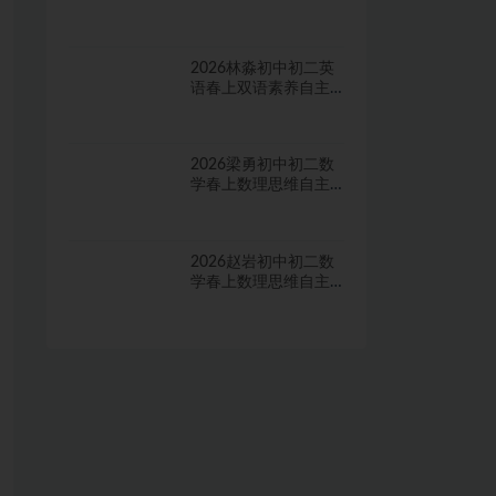
2026林淼初中初二英
语春上双语素养自主
学习·TY·A+二期网课
视频
2026梁勇初中初二数
学春上数理思维自主
学习·TY·S二期网课视
频
2026赵岩初中初二数
学春上数理思维自主
学习·RJ·A+一期网课视
频