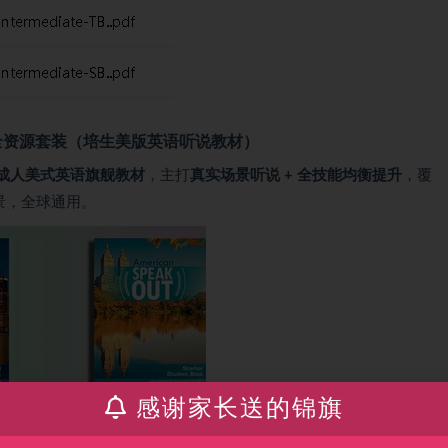
out》6 级全资源套装（培生美版英语听说教材）
成人美式英语旗舰教材
，主打
真实场景听说 + 全技能均衡提升
，覆
景，全球通用。
感谢家长送的锦旗