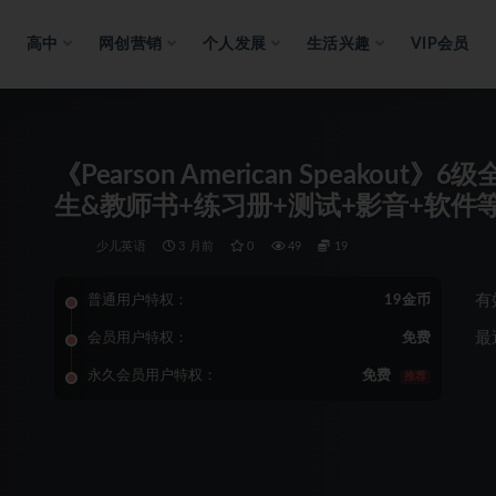
高中
网创营销
个人发展
生活兴趣
VIP会员
《Pearson American Speako
生&教师书+练习册+测试+影音+软件
少儿英语
3 月前
0
49
19
有
普通用户特权：
19金币
最
会员用户特权：
免费
永久会员用户特权：
免费
推荐