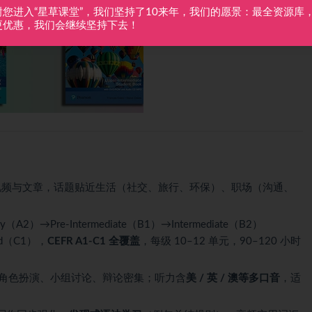
谢您进入“星草课堂”，我们坚持了10来年，我们的愿景：最全资源库
更优惠，我们会继续坚持下去！
音视频与文章，话题贴近生活（社交、旅行、环保）、职场（沟通、
ry（A2）→Pre‑Intermediate（B1）→Intermediate（B2）
ced（C1），
CEFR A1‑C1 全覆盖
，每级 10–12 单元，90–120 小时
心，角色扮演、小组讨论、辩论密集；听力含
美 / 英 / 澳等多口音
，适