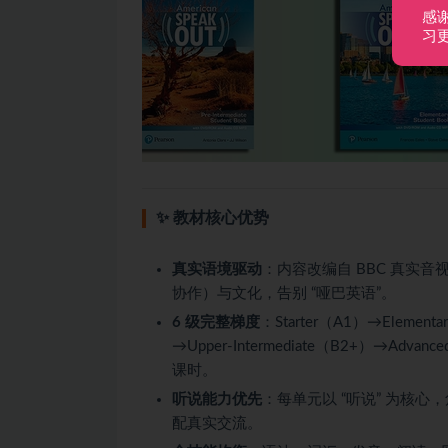
感
习
✨ 教材核心优势
真实语境驱动
：内容改编自 BBC 真实
协作）与文化，告别 “哑巴英语”。
6 级完整梯度
：Starter（A1）→Elementa
→Upper‑Intermediate（B2+）→Advan
课时。
听说能力优先
：每单元以 “听说” 为核
配真实交流。