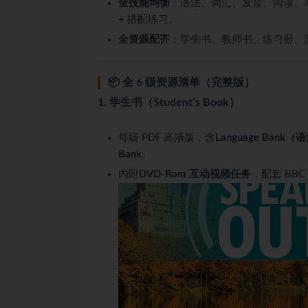
全技能均衡
：语法、词汇、发音、阅读、
+ 搭配练习。
全资源配齐
：学生书、教师书、练习册、测试
📦 全 6 级资源清单（完整版）
1. 学生书（Student’s Book）
每级 PDF 高清版，含
Language Bank（
Bank
。
内附
DVD‑Rom 互动视频任务
，配套 BB