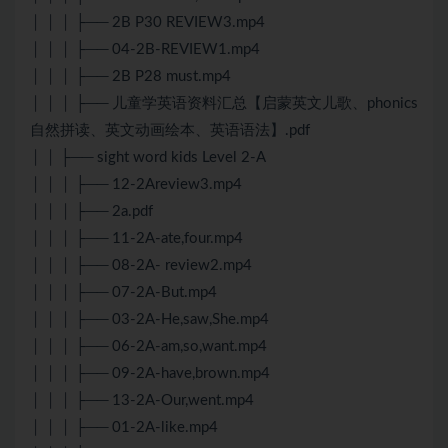
│ │ │ ├── 2B P30 REVIEW3.mp4
│ │ │ ├── 04-2B-REVIEW1.mp4
│ │ │ ├── 2B P28 must.mp4
│ │ │ ├── 儿童学英语资料汇总【启蒙英文儿歌、phonics
自然拼读、英文动画绘本、英语语法】.pdf
│ │ ├── sight word kids Level 2-A
│ │ │ ├── 12-2Areview3.mp4
│ │ │ ├── 2a.pdf
│ │ │ ├── 11-2A-ate,four.mp4
│ │ │ ├── 08-2A- review2.mp4
│ │ │ ├── 07-2A-But.mp4
│ │ │ ├── 03-2A-He,saw,She.mp4
│ │ │ ├── 06-2A-am,so,want.mp4
│ │ │ ├── 09-2A-have,brown.mp4
│ │ │ ├── 13-2A-Our,went.mp4
│ │ │ ├── 01-2A-like.mp4