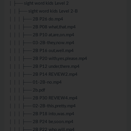
│ ├── sight word kids Level 2
│ │ ├── sight word kids Level 2-B
│ │ │ ├── 2B P26 do.mp4
│ │ │ ├── 2B P08 what,that.mp4
│ │ │ ├── 2B P10 at,are,on.mp4
│ │ │ ├── 03-2B-they,now.mp4
│ │ │ ├── 2B P16 out,well.mp4
│ │ │ ├── 2B P20 with,yes,please.mp4
│ │ │ ├── 2B P12 under,there.mp4
│ │ │ ├── 2B P14 REVIEW2.mp4
│ │ │ ├── 01-2B-no.mp4
│ │ │ ├── 2b.pdf
│ │ │ ├── 2B P30 REVIEW4.mp4
│ │ │ ├── 02-2B-this,pretty.mp4
│ │ │ ├── 2B P18 into,was.mp4
│ │ │ ├── 2B P24 be,soon.mp4
│ │ │ ├── 2B P22 who,will.mp4