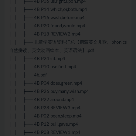
│ │ │ ├── 4B P06 us,right,upon.mp4
│ │ │ ├── 4B P14 which,or,both.mp4
│ │ │ ├── 4B P16 wash,before.mp4
│ │ │ ├── 4B P20 found,would.mp4
│ │ │ ├── 4B P18 REVIEW2.mp4
│ │ │ ├── 儿童学英语资料汇总【启蒙英文儿歌、phonics
自然拼读、英文动画绘本、英语语法】.pdf
│ │ │ ├── 4B P24 sit.mp4
│ │ │ ├── 4B P10 use,first.mp4
│ │ │ ├── 4b.pdf
│ │ │ ├── 4B P04 does,green.mp4
│ │ │ ├── 4B P26 buy,many,wish.mp4
│ │ │ ├── 4B P22 around.mp4
│ │ │ ├── 4B P28 REVIEW3.mp4
│ │ │ ├── 4B P02 been,sleep.mp4
│ │ │ ├── 4B P12 pull,gave.mp4
│ │ │ ├── 4B P08 REVIEW1.mp4