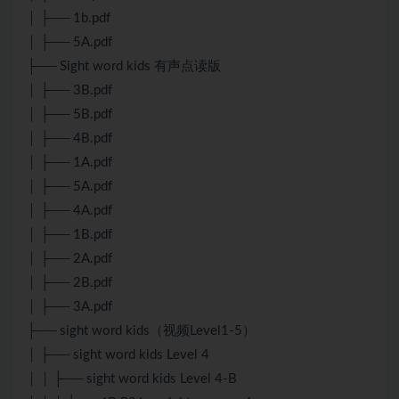
│ ├── 1b.pdf
│ ├── 5A.pdf
├── Sight word kids 有声点读版
│ ├── 3B.pdf
│ ├── 5B.pdf
│ ├── 4B.pdf
│ ├── 1A.pdf
│ ├── 5A.pdf
│ ├── 4A.pdf
│ ├── 1B.pdf
│ ├── 2A.pdf
│ ├── 2B.pdf
│ ├── 3A.pdf
├── sight word kids（视频Level1-5）
│ ├── sight word kids Level 4
│ │ ├── sight word kids Level 4-B