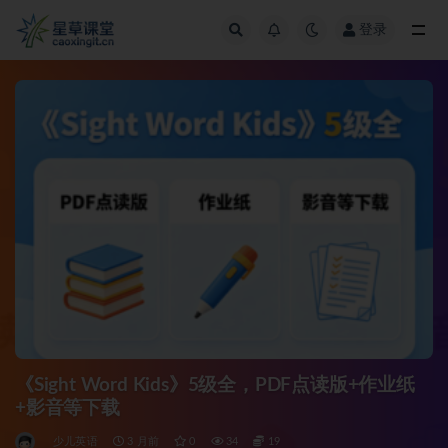
登录
全部
《Sight Word Kids》5级全，PDF点读版+作业纸
+影音等下载
少儿英语
3 月前
0
34
19