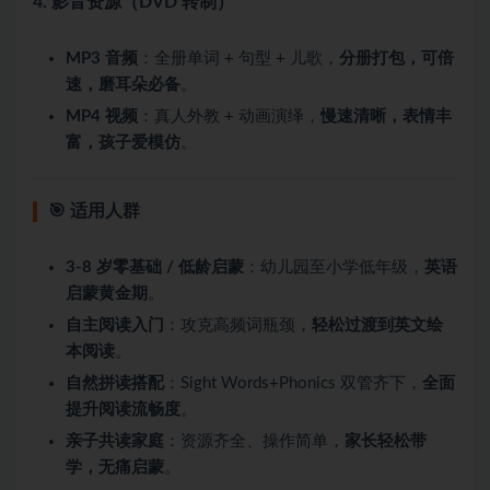
4. 影音资源（DVD 转制）
MP3 音频
：全册单词 + 句型 + 儿歌，
分册打包，可倍
速，磨耳朵必备
。
MP4 视频
：真人外教 + 动画演绎，
慢速清晰，表情丰
富，孩子爱模仿
。
🎯 适用人群
3-8 岁零基础 / 低龄启蒙
：幼儿园至小学低年级，
英语
启蒙黄金期
。
自主阅读入门
：攻克高频词瓶颈，
轻松过渡到英文绘
本阅读
。
自然拼读搭配
：Sight Words+Phonics 双管齐下，
全面
提升阅读流畅度
。
亲子共读家庭
：资源齐全、操作简单，
家长轻松带
学，无痛启蒙
。