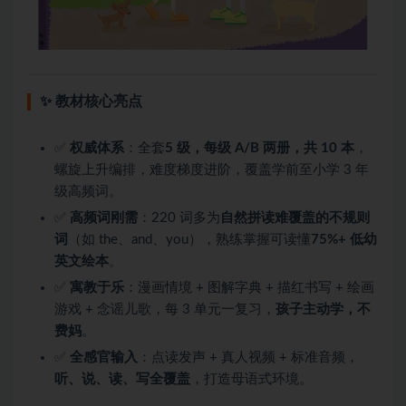
✨ 教材核心亮点
✅
权威体系
：全套
5 级，每级 A/B 两册，共 10 本
，
螺旋上升编排，难度梯度进阶，覆盖学前至小学 3 年
级高频词。
✅
高频词刚需
：220 词多为
自然拼读难覆盖的不规则
词
（如 the、and、you），熟练掌握可读懂
75%+ 低幼
英文绘本
。
✅
寓教于乐
：漫画情境 + 图解字典 + 描红书写 + 绘画
游戏 + 念谣儿歌，每 3 单元一复习，
孩子主动学，不
费妈
。
✅
全感官输入
：点读发声 + 真人视频 + 标准音频，
听、说、读、写全覆盖
，打造母语式环境。