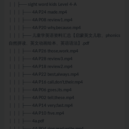
│ │ ├── sight word kids Level 4-A
│ │ │ ├── 4A P24 made.mp4
│ │ │ ├── 4A P08 review1.mp4
│ │ │ ├── 4A P20 why,because.mp4
│ │ │ ├── 儿童学英语资料汇总【启蒙英文儿歌、phonics
自然拼读、英文动画绘本、英语语法】.pdf
│ │ │ ├── 4A P26 those,work.mp4
│ │ │ ├── 4A P28 review3.mp4
│ │ │ ├── 4A P18 review2.mp4
│ │ │ ├── 4A P22 best,always.mp4
│ │ │ ├── 4A P16 call,don’t,their.mp4
│ │ │ ├── 4A P06 goes,its.mp4
│ │ │ ├── 4A P02 tell,these.mp4
│ │ │ ├── 4A P14 very,fast.mp4
│ │ │ ├── 4A P10 five.mp4
│ │ │ ├── 4a.pdf
│ │ │ ├── 4A P04 ring,read,write.mp4