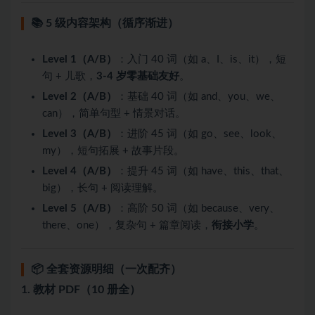
📚 5 级内容架构（循序渐进）
Level 1（A/B）
：入门 40 词（如 a、I、is、it），短
句 + 儿歌，
3-4 岁零基础友好
。
Level 2（A/B）
：基础 40 词（如 and、you、we、
can），简单句型 + 情景对话。
Level 3（A/B）
：进阶 45 词（如 go、see、look、
my），短句拓展 + 故事片段。
Level 4（A/B）
：提升 45 词（如 have、this、that、
big），长句 + 阅读理解。
Level 5（A/B）
：高阶 50 词（如 because、very、
there、one），复杂句 + 篇章阅读，
衔接小学
。
📦 全套资源明细（一次配齐）
1. 教材 PDF（10 册全）