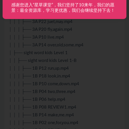
感谢您进入“星草课堂”，我们坚持了10来年，我们的愿
│ │ │ ├── 3A P28 review3.mp4
景：最全资源库，学习更优惠，我们会继续坚持下去！
│ │ │ ├── 3A P16 let,him,by.mp4
│ │ │ ├── 3A P22 juet,may.mp4
│ │ │ ├── 3A P20 fly,again.mp4
│ │ │ ├── 3A P10 live.mp4
│ │ │ ├── 3A P14 over,old,some.mp4
│ ├── sight word kids Level 1
│ │ ├── sight word kids Level 1-B
│ │ │ ├── 1B P12 run,up.mp4
│ │ │ ├── 1B P18 look,in.mp4
│ │ │ ├── 1B P10 come,down.mp4
│ │ │ ├── 1B P04 two,three.mp4
│ │ │ ├── 1B P06 help.mp4
│ │ │ ├── 1B P08 REVIEW1.mp4
│ │ │ ├── 1B P14 make,me.mp4
│ │ │ ├── 1B P02 one,for,you.mp4