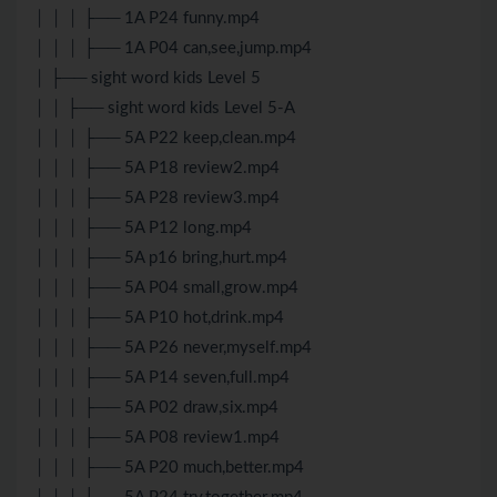
│ │ │ ├── 1A P24 funny.mp4
│ │ │ ├── 1A P04 can,see,jump.mp4
│ ├── sight word kids Level 5
│ │ ├── sight word kids Level 5-A
│ │ │ ├── 5A P22 keep,clean.mp4
│ │ │ ├── 5A P18 review2.mp4
│ │ │ ├── 5A P28 review3.mp4
│ │ │ ├── 5A P12 long.mp4
│ │ │ ├── 5A p16 bring,hurt.mp4
│ │ │ ├── 5A P04 small,grow.mp4
│ │ │ ├── 5A P10 hot,drink.mp4
│ │ │ ├── 5A P26 never,myself.mp4
│ │ │ ├── 5A P14 seven,full.mp4
│ │ │ ├── 5A P02 draw,six.mp4
│ │ │ ├── 5A P08 review1.mp4
│ │ │ ├── 5A P20 much,better.mp4