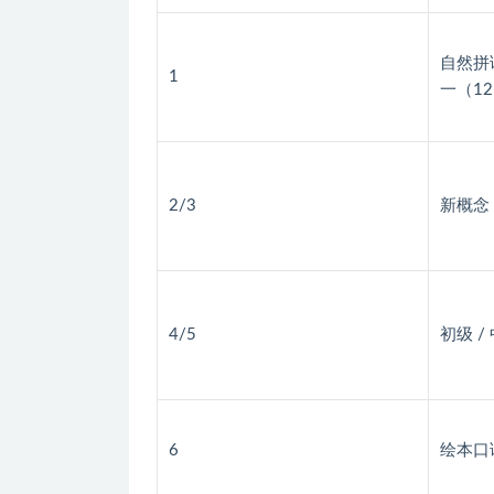
自然拼读
1
一（12
2/3
新概念 
4/5
初级 
6
绘本口语