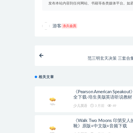
发布本站内容到任何网站、书籍等各类媒体平台。如
游客
永久会员
范三明玄天决策 三套合
相关文章
《Pearson American Speakou
全下载-培生美版英语听说教材
&教师书+练习册+测试+影音+
少儿英语
3 月前
49
《Walk Two Moons 印第安
靴》原版+中文版+音频下载