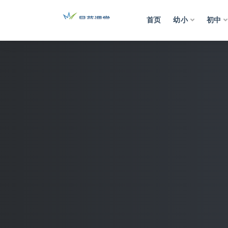
首页
幼小
初中